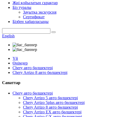
Жиі қойылатын сұрақтар
Біз туралы
Зауытқа экскурсия
Сертификат
Бізбен хабарласыңы
English
Үй
Өнімдер
Chery авто бөлшектері
Chery Arrizo 8 авто бөлшектері
Санаттар
Chery авто бөлшектері
Chery Arrizo 5 авто бөлшектері
Chery Arrizo 5plus авто бөлшектері
Chery Arrizo 8 авто бөлшектері
Chery Arrizo EX авто бөлшектері
Chery Arrizo GX авто бөлшектері