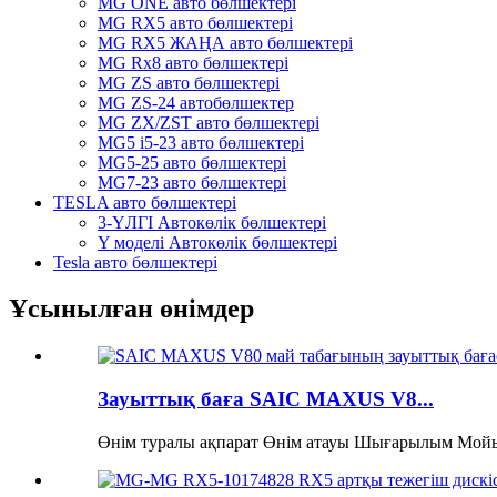
MG ONE авто бөлшектері
MG RX5 авто бөлшектері
MG RX5 ЖАҢА авто бөлшектері
MG Rx8 авто бөлшектері
MG ZS авто бөлшектері
MG ZS-24 автобөлшектер
MG ZX/ZST авто бөлшектері
MG5 i5-23 авто бөлшектері
MG5-25 авто бөлшектері
MG7-23 авто бөлшектері
TESLA авто бөлшектері
3-ҮЛГІ Автокөлік бөлшектері
Y моделі Автокөлік бөлшектері
Tesla авто бөлшектері
Ұсынылған өнімдер
Зауыттық баға SAIC MAXUS V8...
Өнім туралы ақпарат Өнім атауы Шығарылым Мойын