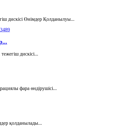
іш дискісі Өнімдер Қолданылуы...
...
ежегіш дискісі...
ациялы фара өндірушісі...
дер қолданылады...