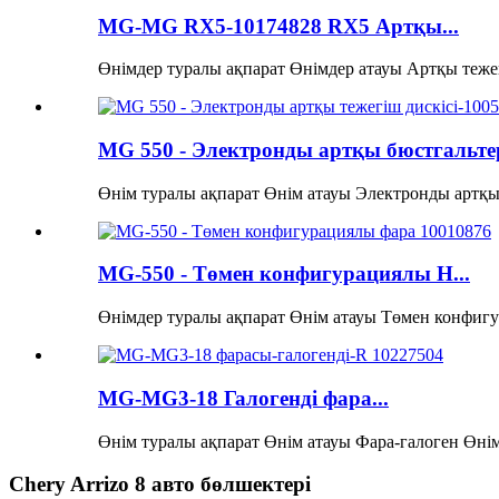
MG-MG RX5-10174828 RX5 Артқы...
Өнімдер туралы ақпарат Өнімдер атауы Артқы тежег
MG 550 - Электронды артқы бюстгальтер
Өнім туралы ақпарат Өнім атауы Электронды артқы т
MG-550 - Төмен конфигурациялы H...
Өнімдер туралы ақпарат Өнім атауы Төмен конфигур
MG-MG3-18 Галогенді фара...
Өнім туралы ақпарат Өнім атауы Фара-галоген Өнім
Chery Arrizo 8 авто бөлшектері