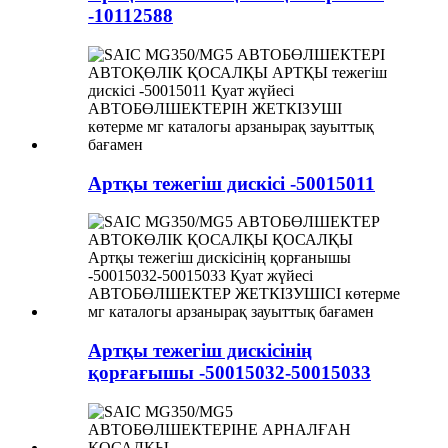
-10112588
Артқы тежегіш дискісі -50015011
Артқы тежегіш дискісінің
қорғағышы -50015032-50015033