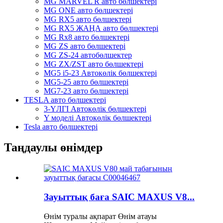
MG MARVEL R авто бөлшектері
MG ONE авто бөлшектері
MG RX5 авто бөлшектері
MG RX5 ЖАҢА авто бөлшектері
MG Rx8 авто бөлшектері
MG ZS авто бөлшектері
MG ZS-24 автобөлшектер
MG ZX/ZST авто бөлшектері
MG5 i5-23 Автокөлік бөлшектері
MG5-25 авто бөлшектері
MG7-23 авто бөлшектері
TESLA авто бөлшектері
3-ҮЛГІ Автокөлік бөлшектері
Y моделі Автокөлік бөлшектері
Tesla авто бөлшектері
Таңдаулы өнімдер
Зауыттық баға SAIC MAXUS V8...
Өнім туралы ақпарат Өнім атауы