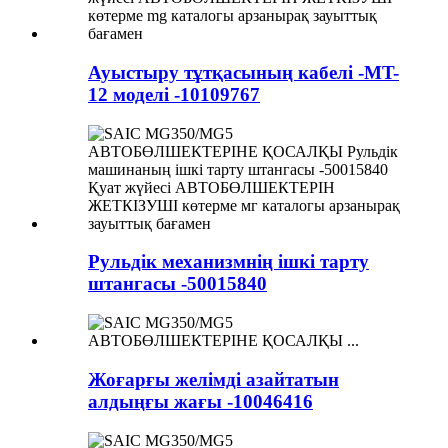
Ауыстыру тұтқасының кабелі -MT-
12 моделі -10109767
Рульдік механизмнің ішкі тарту
штангасы -50015840
Жоғарғы желімді азайтатын
алдыңғы жағы -10046416