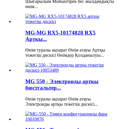
Шығарылым Мойынтірек бес жылдамдықты
өнім...
MG-MG RX5-10174828 RX5
Артқы...
Өнім туралы ақпарат Өнім атауы Артқы
тежегіш дискісі Өнімдер Қолданылуы...
MG 550 - Электронды артқы
бюстгальтер...
Өнім туралы ақпарат Өнім атауы
Электронды артқы тежегіш дискісі...