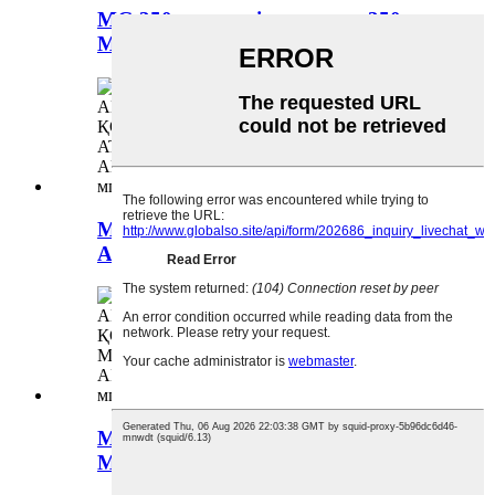
MG 350 желдеткіш жинағы 350
MG5 1.5L-10135219
MG 350 радиатор жинағы -
AT350MG5 1.5L-10080585
MG 350 радиатор жинағы -AT350
MG5 1.5L-10080591