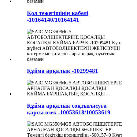
Қол тежегішінің кабелі
-10164140/10164141
Құйма арқалық -10299481
Құйма арқалық соқтығысуға
қарсы өзек -10053618/10053619