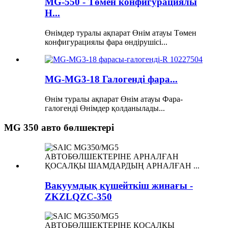
MG-550 - Төмен конфигурациялы
H...
Өнімдер туралы ақпарат Өнім атауы Төмен
конфигурациялы фара өндірушісі...
MG-MG3-18 Галогенді фара...
Өнім туралы ақпарат Өнім атауы Фара-
галогенді Өнімдер қолданылады...
MG 350 авто бөлшектері
Вакуумдық күшейткіш жинағы -
ZKZLQZC-350