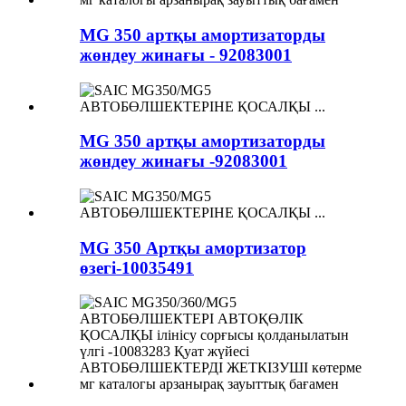
MG 350 артқы амортизаторды
жөндеу жинағы - 92083001
MG 350 артқы амортизаторды
жөндеу жинағы -92083001
MG 350 Артқы амортизатор
өзегі-10035491