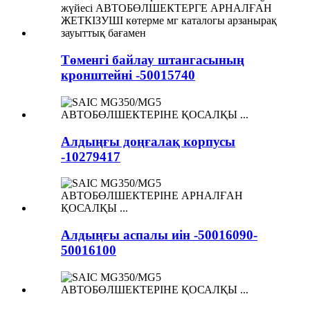
Төменгі байлау штангасының
кронштейні -50015740
Алдыңғы доңғалақ корпусы
-10279417
Алдыңғы аспалы иін -50016090-
50016100