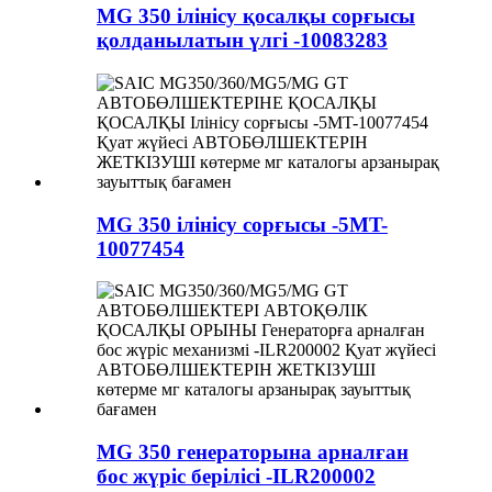
MG 350 ілінісу қосалқы сорғысы
қолданылатын үлгі -10083283
MG 350 ілінісу сорғысы -5MT-
10077454
MG 350 генераторына арналған
бос жүріс берілісі -ILR200002