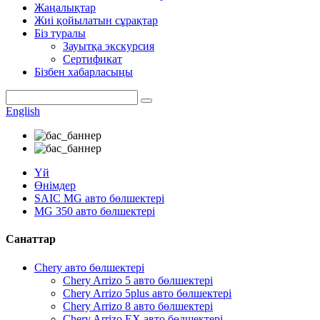
Жаңалықтар
Жиі қойылатын сұрақтар
Біз туралы
Зауытқа экскурсия
Сертификат
Бізбен хабарласыңы
English
Үй
Өнімдер
SAIC MG авто бөлшектері
MG 350 авто бөлшектері
Санаттар
Chery авто бөлшектері
Chery Arrizo 5 авто бөлшектері
Chery Arrizo 5plus авто бөлшектері
Chery Arrizo 8 авто бөлшектері
Chery Arrizo EX авто бөлшектері