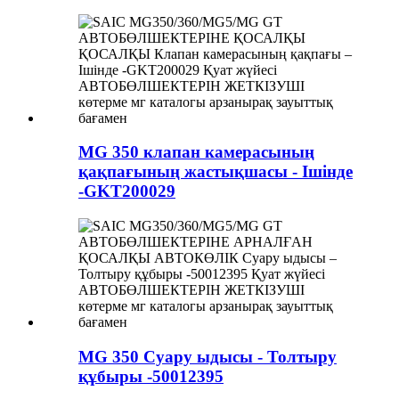
MG 350 клапан камерасының
қақпағының жастықшасы - Ішінде
-GKT200029
MG 350 Суару ыдысы - Толтыру
құбыры -50012395