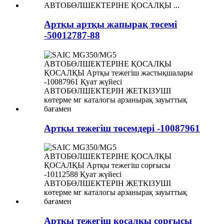
Артқы артқы жапырақ төсемі
-50012787-88
Артқы тежегіш төсемдері -10087961
Артқы тежегіш қосалқы сорғысы