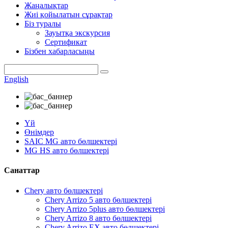
Жаңалықтар
Жиі қойылатын сұрақтар
Біз туралы
Зауытқа экскурсия
Сертификат
Бізбен хабарласыңы
English
Үй
Өнімдер
SAIC MG авто бөлшектері
MG HS авто бөлшектері
Санаттар
Chery авто бөлшектері
Chery Arrizo 5 авто бөлшектері
Chery Arrizo 5plus авто бөлшектері
Chery Arrizo 8 авто бөлшектері
Chery Arrizo EX авто бөлшектері