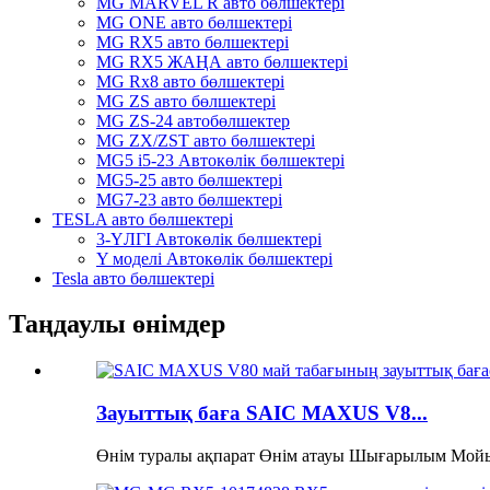
MG MARVEL R авто бөлшектері
MG ONE авто бөлшектері
MG RX5 авто бөлшектері
MG RX5 ЖАҢА авто бөлшектері
MG Rx8 авто бөлшектері
MG ZS авто бөлшектері
MG ZS-24 автобөлшектер
MG ZX/ZST авто бөлшектері
MG5 i5-23 Автокөлік бөлшектері
MG5-25 авто бөлшектері
MG7-23 авто бөлшектері
TESLA авто бөлшектері
3-ҮЛГІ Автокөлік бөлшектері
Y моделі Автокөлік бөлшектері
Tesla авто бөлшектері
Таңдаулы өнімдер
Зауыттық баға SAIC MAXUS V8...
Өнім туралы ақпарат Өнім атауы Шығарылым Мойын