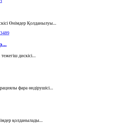
кісі Өнімдер Қолданылуы...
...
ежегіш дискісі...
ациялы фара өндірушісі...
імдер қолданылады...