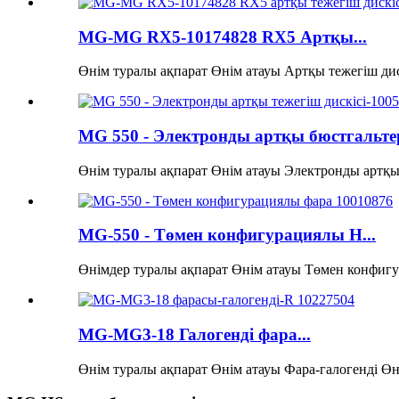
MG-MG RX5-10174828 RX5 Артқы...
Өнім туралы ақпарат Өнім атауы Артқы тежегіш дис
MG 550 - Электронды артқы бюстгальтер
Өнім туралы ақпарат Өнім атауы Электронды артқы т
MG-550 - Төмен конфигурациялы H...
Өнімдер туралы ақпарат Өнім атауы Төмен конфигур
MG-MG3-18 Галогенді фара...
Өнім туралы ақпарат Өнім атауы Фара-галогенді Өн