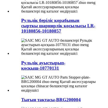
Рульдік беріліс қорабының
сыртқы шарнирлік қосылысы LR-
10180856-10180857
Рульдік ауыстырып-
қосқыш-10770131
Тығын тақтасы-BRG200004