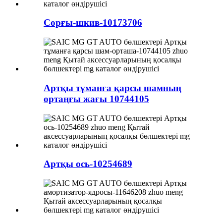
Сорғы-шкив-10173706
Артқы тұманға қарсы шамның
ортаңғы жағы 10744105
Артқы ось-10254689