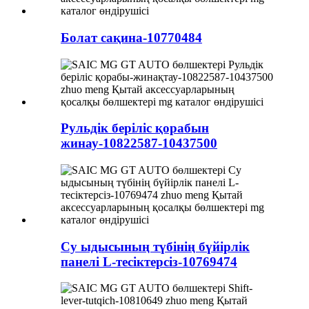
Болат сақина-10770484
Рульдік беріліс қорабын
жинау-10822587-10437500
Су ыдысының түбінің бүйірлік
панелі L-тесіктерсіз-10769474