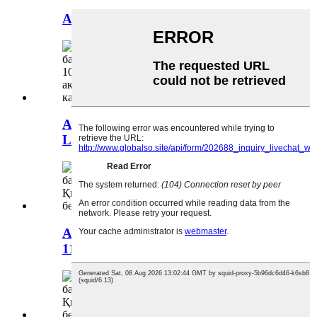
Артқы аралық блок-11123406
Артқы бампер кронштейні-үлкен-
LR-10745970-10745971
Артқы бампер рамасы-10786600-
11011790