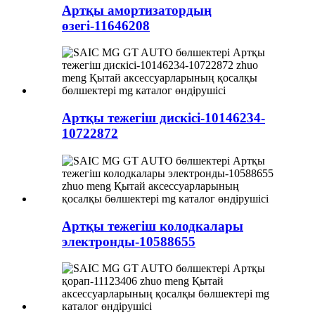
Артқы амортизатордың
өзегі-11646208
Артқы тежегіш дискісі-10146234-
10722872
Артқы тежегіш колодкалары
электронды-10588655