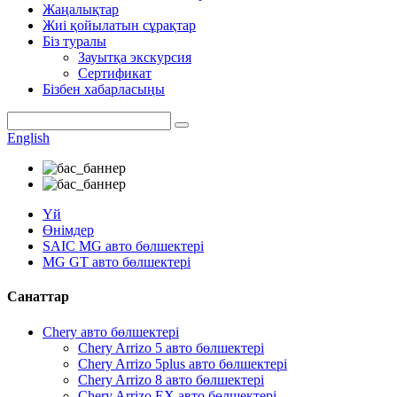
Жаңалықтар
Жиі қойылатын сұрақтар
Біз туралы
Зауытқа экскурсия
Сертификат
Бізбен хабарласыңы
English
Үй
Өнімдер
SAIC MG авто бөлшектері
MG GT авто бөлшектері
Санаттар
Chery авто бөлшектері
Chery Arrizo 5 авто бөлшектері
Chery Arrizo 5plus авто бөлшектері
Chery Arrizo 8 авто бөлшектері
Chery Arrizo EX авто бөлшектері