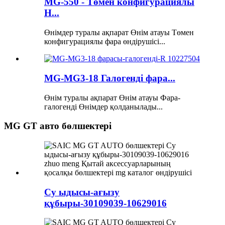
MG-550 - Төмен конфигурациялы
H...
Өнімдер туралы ақпарат Өнім атауы Төмен
конфигурациялы фара өндірушісі...
MG-MG3-18 Галогенді фара...
Өнім туралы ақпарат Өнім атауы Фара-
галогенді Өнімдер қолданылады...
MG GT авто бөлшектері
Су ыдысы-ағызу
құбыры-30109039-10629016