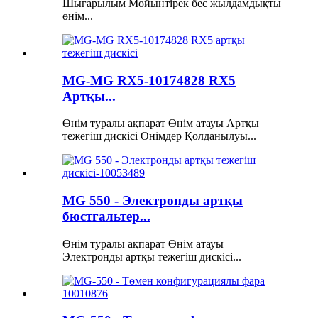
Шығарылым Мойынтірек бес жылдамдықты
өнім...
MG-MG RX5-10174828 RX5
Артқы...
Өнім туралы ақпарат Өнім атауы Артқы
тежегіш дискісі Өнімдер Қолданылуы...
MG 550 - Электронды артқы
бюстгальтер...
Өнім туралы ақпарат Өнім атауы
Электронды артқы тежегіш дискісі...