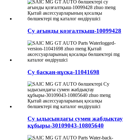
Су ағынды қозғалтқыш-10099428
Су басқан-нұсқа-11041698
Су ыдысындағы сумен жабдықтау
құбыры-30109043-10805640