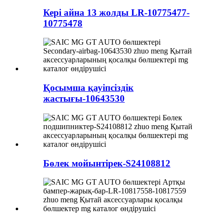
Кері айна 13 жолды LR-10775477-
10775478
Қосымша қауіпсіздік
жастығы-10643530
Бөлек мойынтірек-S24108812