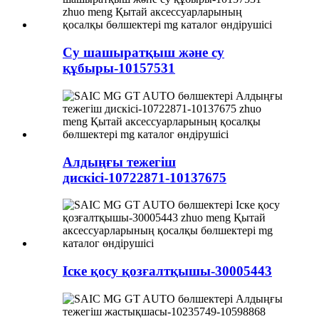
Су шашыратқыш және су
құбыры-10157531
Алдыңғы тежегіш
дискісі-10722871-10137675
Іске қосу қозғалтқышы-30005443