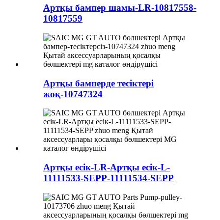
Артқы бампер шамы-LR-10817558-
10817559
Артқы бамперде тесіктері
жоқ-10747324
Артқы есік-LR-Артқы есік-L-
11111533-SEPP-11111534-SEPP