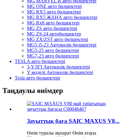
MG MARVEL R авто бөлшектері
MG ONE авто бөлшектері
MG RX5 авто бөлшектері
MG RX5 ЖАҢА авто бөлшектері
MG Rx8 авто бөлшектері
MG ZS авто бөлшектері
MG ZS-24 автобөлшектер
MG ZX/ZST авто бөлшектері
MG5 i5-23 Автокөлік бөлшектері
MG5-25 авто бөлшектері
MG7-23 авто бөлшектері
TESLA авто бөлшектері
3-ҮЛГІ Автокөлік бөлшектері
Y моделі Автокөлік бөлшектері
Tesla авто бөлшектері
Таңдаулы өнімдер
Зауыттық баға SAIC MAXUS V8...
Өнім туралы ақпарат Өнім атауы