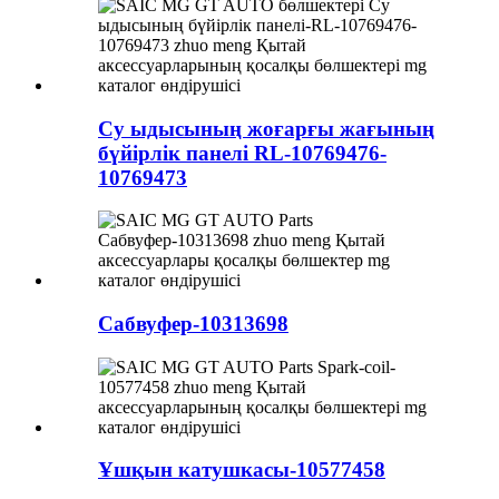
Су ыдысының жоғарғы жағының
бүйірлік панелі RL-10769476-
10769473
Сабвуфер-10313698
Ұшқын катушкасы-10577458