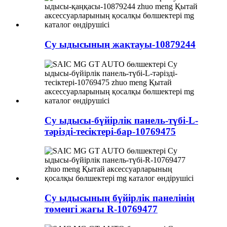
Су ыдысының жақтауы-10879244
Су ыдысы-бүйірлік панель-түбі-L-
тәрізді-тесіктері-бар-10769475
Су ыдысының бүйірлік панелінің
төменгі жағы R-10769477