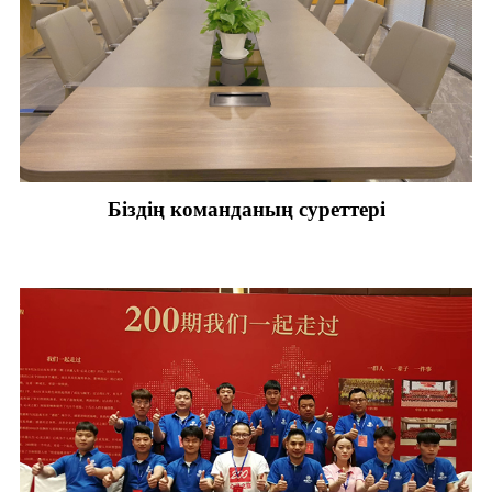
Біздің команданың суреттері