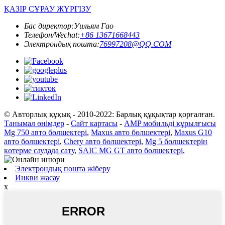
ҚАЗІР СҰРАУ ЖҮРГІЗУ
Бас директор:
Уильям Гао
Телефон/Wechat:
+86 13671668443
Электрондық пошта:
76997208@QQ.COM
© Авторлық құқық - 2010-2022: Барлық құқықтар қорғалған.
Танымал өнімдер
-
Сайт картасы
-
AMP мобильді құрылғысы
Mg 750 авто бөлшектері
,
Maxus авто бөлшектері
,
Maxus G10
авто бөлшектері
,
Chery авто бөлшектері
,
Mg 5 бөлшектерін
көтерме саудада сату
,
SAIC MG GT авто бөлшектері
,
Электрондық пошта жіберу
Инкви жасау
x