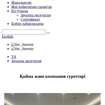
Жаңалықтар
Жиі қойылатын сұрақтар
Біз туралы
Зауытқа экскурсия
Сертификат
Бізбен хабарласыңы
English
Үй
Зауытқа экскурсия
Қойма және компания суреттері