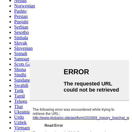
Nepali
Norwegian
Pashto
Persian
Punjabi
Serbian
Sesotho
Sinhala
Slovak
Slovenian
Somali
Samoan
Scots Gaelic
Shona
Sindhi
Sundanese
Swahili
Tajik
Tamil
Telugu
Thai
Ukrainian
Urdu
Uzbek
Vietnamese