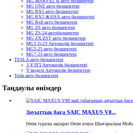
MG MARVEL R авто бөлшектері
MG ONE авто бөлшектері
MG RX5 авто бөлшектері
MG RX5 ЖАҢА авто бөлшектері
MG Rx8 авто бөлшектері
MG ZS авто бөлшектері
MG ZS-24 автобөлшектер
MG ZX/ZST авто бөлшектері
MG5 i5-23 Автокөлік бөлшектері
MG5-25 авто бөлшектері
MG7-23 авто бөлшектері
TESLA авто бөлшектері
3-ҮЛГІ Автокөлік бөлшектері
Y моделі Автокөлік бөлшектері
Tesla авто бөлшектері
Таңдаулы өнімдер
Зауыттық баға SAIC MAXUS V8...
Өнім туралы ақпарат Өнім атауы Шығарылым Мойын