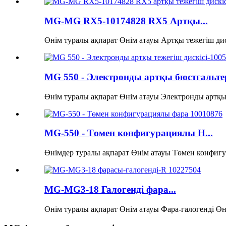
MG-MG RX5-10174828 RX5 Артқы...
Өнім туралы ақпарат Өнім атауы Артқы тежегіш дис
MG 550 - Электронды артқы бюстгальтер
Өнім туралы ақпарат Өнім атауы Электронды артқы т
MG-550 - Төмен конфигурациялы H...
Өнімдер туралы ақпарат Өнім атауы Төмен конфигур
MG-MG3-18 Галогенді фара...
Өнім туралы ақпарат Өнім атауы Фара-галогенді Өн