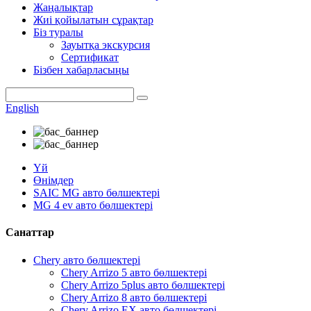
Жаңалықтар
Жиі қойылатын сұрақтар
Біз туралы
Зауытқа экскурсия
Сертификат
Бізбен хабарласыңы
English
Үй
Өнімдер
SAIC MG авто бөлшектері
MG 4 ev авто бөлшектері
Санаттар
Chery авто бөлшектері
Chery Arrizo 5 авто бөлшектері
Chery Arrizo 5plus авто бөлшектері
Chery Arrizo 8 авто бөлшектері
Chery Arrizo EX авто бөлшектері