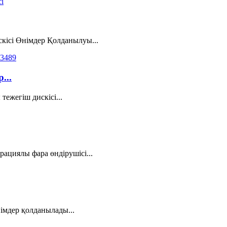
кісі Өнімдер Қолданылуы...
...
ежегіш дискісі...
ациялы фара өндірушісі...
імдер қолданылады...