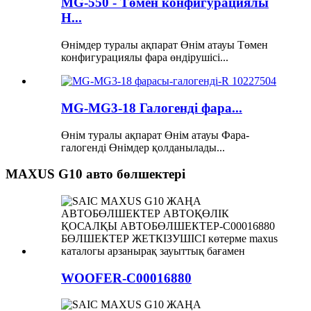
MG-550 - Төмен конфигурациялы
H...
Өнімдер туралы ақпарат Өнім атауы Төмен
конфигурациялы фара өндірушісі...
MG-MG3-18 Галогенді фара...
Өнім туралы ақпарат Өнім атауы Фара-
галогенді Өнімдер қолданылады...
MAXUS G10 авто бөлшектері
WOOFER-C00016880