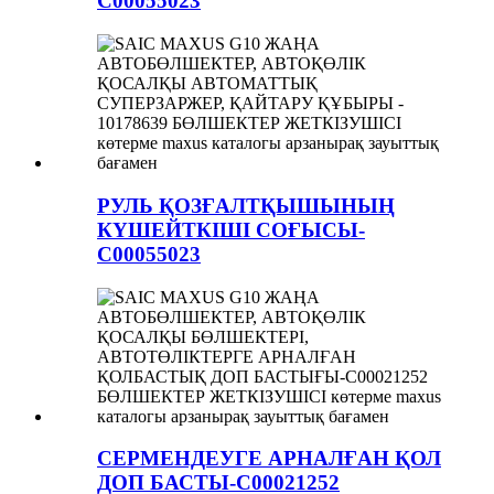
C00055023
РУЛЬ ҚОЗҒАЛТҚЫШЫНЫҢ
КҮШЕЙТКІШІ СОҒЫСЫ-
C00055023
СЕРМЕНДЕУГЕ АРНАЛҒАН ҚОЛ
ДОП БАСТЫ-C00021252