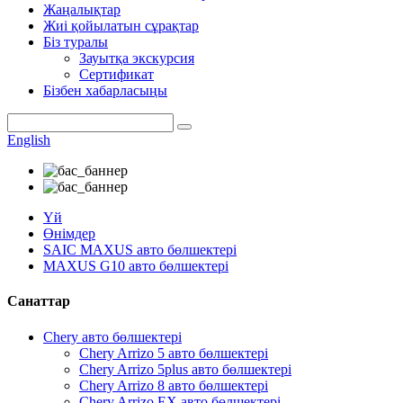
Жаңалықтар
Жиі қойылатын сұрақтар
Біз туралы
Зауытқа экскурсия
Сертификат
Бізбен хабарласыңы
English
Үй
Өнімдер
SAIC MAXUS авто бөлшектері
MAXUS G10 авто бөлшектері
Санаттар
Chery авто бөлшектері
Chery Arrizo 5 авто бөлшектері
Chery Arrizo 5plus авто бөлшектері
Chery Arrizo 8 авто бөлшектері
Chery Arrizo EX авто бөлшектері