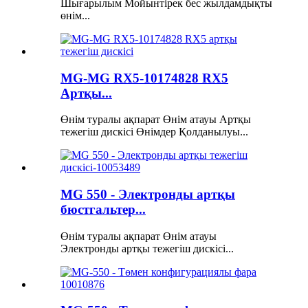
Шығарылым Мойынтірек бес жылдамдықты
өнім...
MG-MG RX5-10174828 RX5
Артқы...
Өнім туралы ақпарат Өнім атауы Артқы
тежегіш дискісі Өнімдер Қолданылуы...
MG 550 - Электронды артқы
бюстгальтер...
Өнім туралы ақпарат Өнім атауы
Электронды артқы тежегіш дискісі...