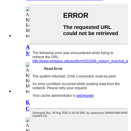
АУЫСТЫ БАСҚАРУ
МАШИНАСЫ-C00044627
ҚАУІПСІЗДІК БЕЛБЕЛІКТЕРІ-
C00081921