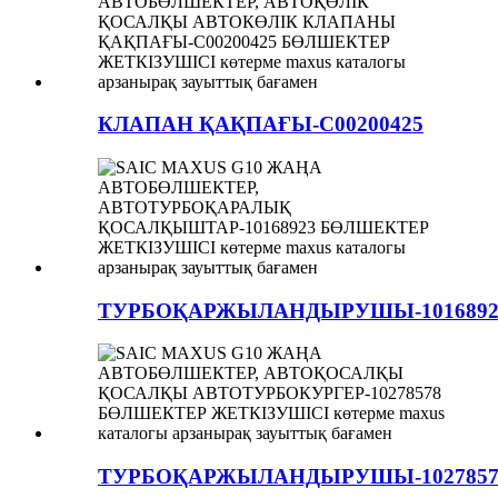
КЛАПАН ҚАҚПАҒЫ-C00200425
ТУРБОҚАРЖЫЛАНДЫРУШЫ-1016892
ТУРБОҚАРЖЫЛАНДЫРУШЫ-1027857