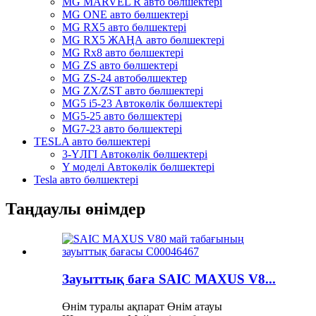
MG MARVEL R авто бөлшектері
MG ONE авто бөлшектері
MG RX5 авто бөлшектері
MG RX5 ЖАҢА авто бөлшектері
MG Rx8 авто бөлшектері
MG ZS авто бөлшектері
MG ZS-24 автобөлшектер
MG ZX/ZST авто бөлшектері
MG5 i5-23 Автокөлік бөлшектері
MG5-25 авто бөлшектері
MG7-23 авто бөлшектері
TESLA авто бөлшектері
3-ҮЛГІ Автокөлік бөлшектері
Y моделі Автокөлік бөлшектері
Tesla авто бөлшектері
Таңдаулы өнімдер
Зауыттық баға SAIC MAXUS V8...
Өнім туралы ақпарат Өнім атауы