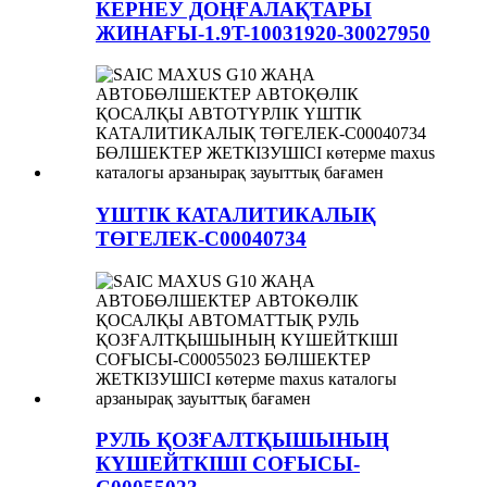
КЕРНЕУ ДОҢҒАЛАҚТАРЫ
ЖИНАҒЫ-1.9T-10031920-30027950
ҮШТІК КАТАЛИТИКАЛЫҚ
ТӨГЕЛЕК-C00040734
РУЛЬ ҚОЗҒАЛТҚЫШЫНЫҢ
КҮШЕЙТКІШІ СОҒЫСЫ-