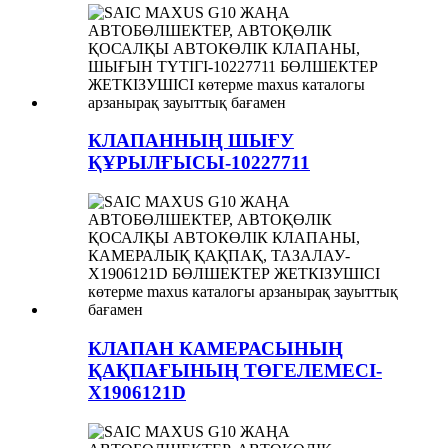
КЛАПАННЫҢ ШЫҒУ
ҚҰРЫЛҒЫСЫ-10227711
КЛАПАН КАМЕРАСЫНЫҢ
ҚАҚПАҒЫНЫҢ ТӨГЕЛЕМЕСІ-
X1906121D