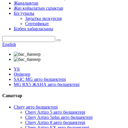
Жаңалықтар
Жиі қойылатын сұрақтар
Біз туралы
Зауытқа экскурсия
Сертификат
Бізбен хабарласыңы
English
Үй
Өнімдер
SAIC MG авто бөлшектері
MG RX5 ЖАҢА авто бөлшектері
Санаттар
Chery авто бөлшектері
Chery Arrizo 5 авто бөлшектері
Chery Arrizo 5plus авто бөлшектері
Chery Arrizo 8 авто бөлшектері
Chery Arrizo EX авто бөлшектері