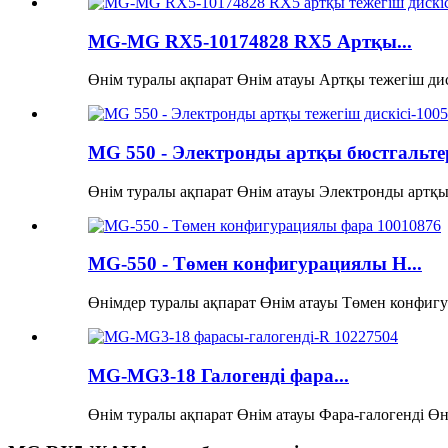
MG-MG RX5-10174828 RX5 Артқы...
Өнім туралы ақпарат Өнім атауы Артқы тежегіш дис
MG 550 - Электронды артқы бюстгальтер
Өнім туралы ақпарат Өнім атауы Электронды артқы т
MG-550 - Төмен конфигурациялы H...
Өнімдер туралы ақпарат Өнім атауы Төмен конфигур
MG-MG3-18 Галогенді фара...
Өнім туралы ақпарат Өнім атауы Фара-галогенді Өн