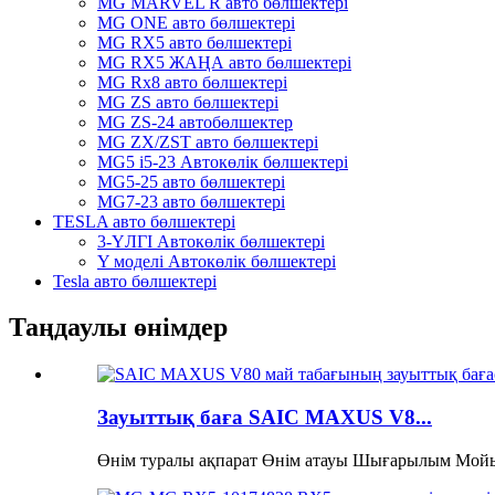
MG MARVEL R авто бөлшектері
MG ONE авто бөлшектері
MG RX5 авто бөлшектері
MG RX5 ЖАҢА авто бөлшектері
MG Rx8 авто бөлшектері
MG ZS авто бөлшектері
MG ZS-24 автобөлшектер
MG ZX/ZST авто бөлшектері
MG5 i5-23 Автокөлік бөлшектері
MG5-25 авто бөлшектері
MG7-23 авто бөлшектері
TESLA авто бөлшектері
3-ҮЛГІ Автокөлік бөлшектері
Y моделі Автокөлік бөлшектері
Tesla авто бөлшектері
Таңдаулы өнімдер
Зауыттық баға SAIC MAXUS V8...
Өнім туралы ақпарат Өнім атауы Шығарылым Мойын