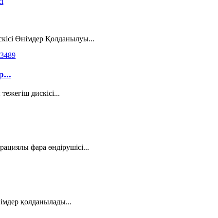
кісі Өнімдер Қолданылуы...
...
ежегіш дискісі...
ациялы фара өндірушісі...
імдер қолданылады...