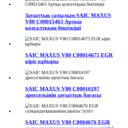
Зауыттық сатылым SAIC MAXUS
V80 C00015463 Артқы
қозғалтқыш бекіткіші
SAIC MAXUS V80 C00014675 EGR
кіріс құбыры
SAIC MAXUS V80 C00016197
дроссельінің зауыттық бағасы
SAIC MAXUS V80 C0004676 EGR