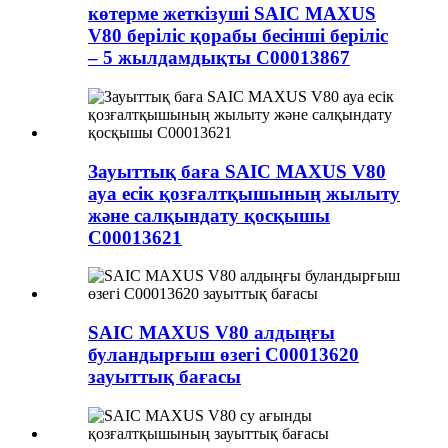
көтерме жеткізуші SAIC MAXUS
V80 беріліс қорабы бесінші беріліс
– 5 жылдамдықты C00013867
Зауыттық баға SAIC MAXUS V80
ауа есік қозғалтқышының жылыту
және салқындату қосқышы
C00013621
SAIC MAXUS V80 алдыңғы
буландырғыш өзегі C00013620
зауыттық бағасы