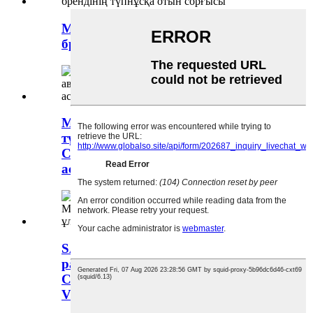
MAXUS V80 C0002472 үшін SAIC
брендінің түпнұсқа отын сорғысы
MAXUS V80 SAIC брендінің
түпнұсқа авто бөлшектері
C0002430 үшін радиатор
астындағы резеңке төсем
SAIC брендінің түпнұсқа
радиаторы – MAXUS V80
C0002428 үшін ұлттық IV / ұлттық
V