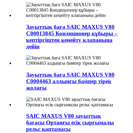
Зауыттық баға SAIC MAXUS V80
C00013845 Кондиционер құбыры –
кептіргіштен кеңейту клапанына
дейін
Зауыттық баға SAIC MAXUS V80
C0004463 алдыңғы бампер тірек
жолағы
SAIC MAXUS V80 зауыттық
бағасы Ортаңғы есік сырғымалы
рельс қаптамасы