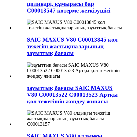
цилиндрі, құмырасы бар
C00013547 көтерме жеткізушісі
SAIC MAXUS V80 C00013845 қол
тежегіш жастықшаларының
зауыттық бағасы
зауыттық бағасы SAIC MAXUS
V80 C00013522 C00013523 Артқы
қол тежегішін жөндеу жинағы
SAIC MAXUS V80 алдыңғы