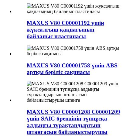
MAXUS V80 C00001192 үшін
жүксалғыш қақпағының
байланыс пластинасы
MAXUS V80 C00001758 үшін ABS
артқы беріліс сақинасы
MAXUS V80 C00001208 C00001209
үшін SAIC брендінің түпнұсқа
алдыңғы тұрақтандырғыш
штангасын байланыстырушы