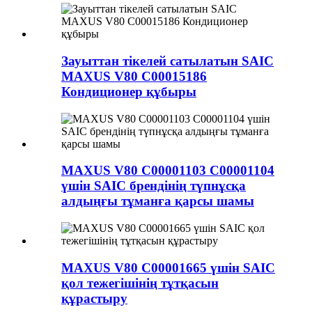
Зауыттан тікелей сатылатын SAIC
MAXUS V80 C00015186
Кондиционер құбыры
MAXUS V80 C00001103 C00001104
үшін SAIC брендінің түпнұсқа
алдыңғы тұманға қарсы шамы
MAXUS V80 C00001665 үшін SAIC
қол тежегішінің тұтқасын
құрастыру