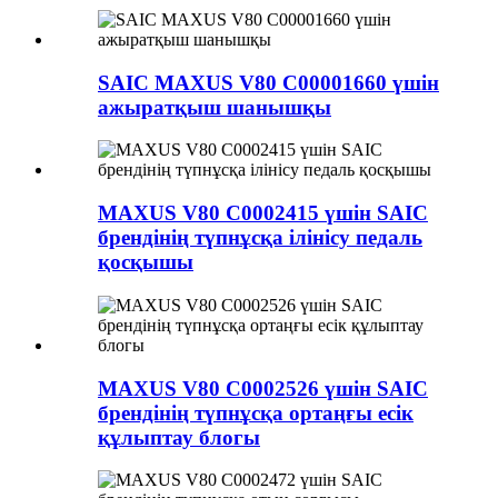
SAIC MAXUS V80 C00001660 үшін
ажыратқыш шанышқы
MAXUS V80 C0002415 үшін SAIC
брендінің түпнұсқа ілінісу педаль
қосқышы
MAXUS V80 C0002526 үшін SAIC
брендінің түпнұсқа ортаңғы есік
құлыптау блогы