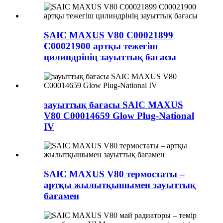
SAIC MAXUS V80 C00021899
C00021900 артқы тежегіш
цилиндрінің зауыттық бағасы
зауыттық бағасы SAIC MAXUS
V80 C00014659 Glow Plug-National
IV
SAIC MAXUS V80 термостаты –
артқы жылытқышымен зауыттық
бағамен