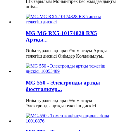
Шығарылым Мойынтірек бес жылдамдықты
өнім...
MG-MG RX5-10174828 RX5
Артқы...
Өнім туралы ақпарат Өнім атауы Артқы
тежегіш дискісі Өнімдер Қолданылуы...
MG 550 - Электронды артқы
бюстгальтер...
Өнім туралы ақпарат Өнім атауы
Электронды артқы тежегіш дискісі...