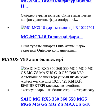
MG-550 - Төмен конфигурациялы
H...
Өнімдер туралы ақпарат Өнім атауы Төмен
конфигурациялы фара өндірушісі...
MG-MG3-18 Галогенді фара...
Өнім туралы ақпарат Өнім атауы Фара-
галогенді Өнімдер қолданылады...
MAXUS V80 авто бөлшектері
SAIC MG RX5 350 360 550 MG5
MG6 MG GS MG ZS MAXUS G10