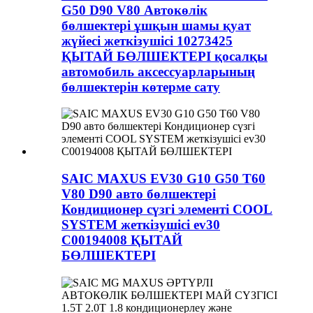
G50 D90 V80 Автокөлік
бөлшектері ұшқын шамы қуат
жүйесі жеткізушісі 10273425
ҚЫТАЙ БӨЛШЕКТЕРІ қосалқы
автомобиль аксессуарларының
бөлшектерін көтерме сату
SAIC MAXUS EV30 G10 G50 T60
V80 D90 авто бөлшектері
Кондиционер сүзгі элементі COOL
SYSTEM жеткізушісі ev30
C00194008 ҚЫТАЙ
БӨЛШЕКТЕРІ