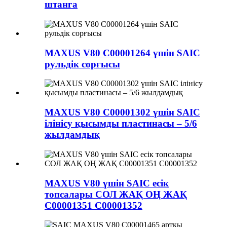
штанга
MAXUS V80 C00001264 үшін SAIC
рульдік сорғысы
MAXUS V80 C00001302 үшін SAIC
ілінісу қысымды пластинасы – 5/6
жылдамдық
MAXUS V80 үшін SAIC есік
топсалары СОЛ ЖАҚ ОҢ ЖАҚ
C00001351 C00001352