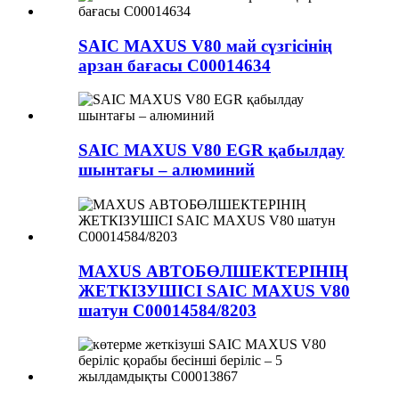
SAIC MAXUS V80 май сүзгісінің
арзан бағасы C00014634
SAIC MAXUS V80 EGR қабылдау
шынтағы – алюминий
MAXUS АВТОБӨЛШЕКТЕРІНІҢ
ЖЕТКІЗУШІСІ SAIC MAXUS V80
шатун C00014584/8203