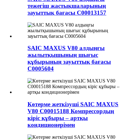
тежегіш жастықшаларының
зауыттық бағасы C00013157
SAIC MAXUS V80 алдыңғы
жылытқышының шығыс
құбырының зауыттық бағасы
C0005604
Көтерме жеткізуші SAIC MAXUS
V80 C00015188 Компрессордың
кіріс құбыры – артқы
кондиционерімен