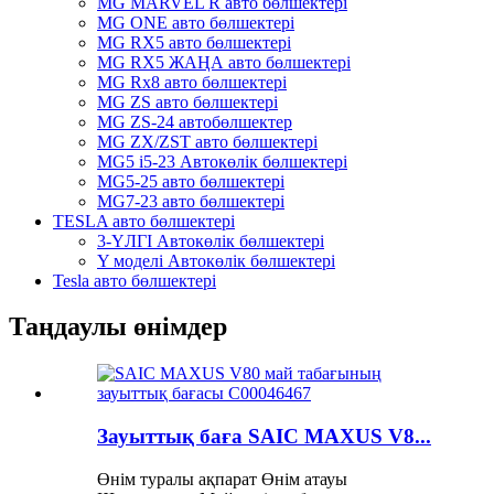
MG MARVEL R авто бөлшектері
MG ONE авто бөлшектері
MG RX5 авто бөлшектері
MG RX5 ЖАҢА авто бөлшектері
MG Rx8 авто бөлшектері
MG ZS авто бөлшектері
MG ZS-24 автобөлшектер
MG ZX/ZST авто бөлшектері
MG5 i5-23 Автокөлік бөлшектері
MG5-25 авто бөлшектері
MG7-23 авто бөлшектері
TESLA авто бөлшектері
3-ҮЛГІ Автокөлік бөлшектері
Y моделі Автокөлік бөлшектері
Tesla авто бөлшектері
Таңдаулы өнімдер
Зауыттық баға SAIC MAXUS V8...
Өнім туралы ақпарат Өнім атауы