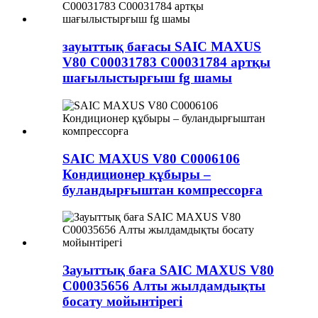
зауыттық бағасы SAIC MAXUS
V80 C00031783 C00031784 артқы
шағылыстырғыш fg шамы
SAIC MAXUS V80 C0006106
Кондиционер құбыры –
буландырғыштан компрессорға
Зауыттық баға SAIC MAXUS V80
C00035656 Алты жылдамдықты
босату мойынтірегі