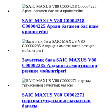
SAIC MAXUS V80 C0004218
C00004225 Арзан бағамен бас шам
кронштейні
Зауыттық баға SAIC MAXUS V80
C00002285 Алдыңғы амортизатор
резеңке мойынтірегі
SAIC MAXUS V80 C0002271
сыртқы тұтқасының зауыттық
бағасы