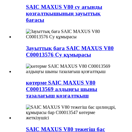
SAIC MAXUS V80 су ағынды
қозғалтқышының зауыттық
бағасы
Зауыттық баға SAIC MAXUS V80
C00013576 Су құмырасы
көтерме SAIC MAXUS V80
C00013569 алдыңғы шыны
тазалағыш қозғалтқыш
SAIC MAXUS V80 тежегіш бас