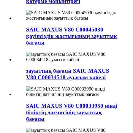
көтерме мойынтірегі
SAIC MAXUS V80 C00045030
қауіпсіздік жастығының зауыттық
бағасы
зауыттық бағасы SAIC MAXUS
V80 C00034518 ауысым кабелі
SAIC MAXUS V80 C00033950 иінді
біліктің датчигінің зауыттық
бағасы