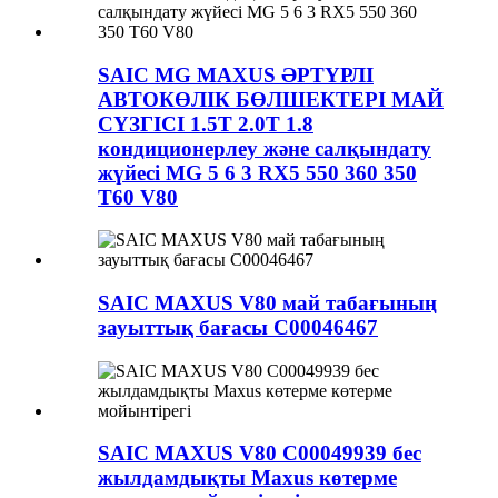
SAIC MG MAXUS ӘРТҮРЛІ
АВТОКӨЛІК БӨЛШЕКТЕРІ МАЙ
СҮЗГІСІ 1.5T 2.0T 1.8
кондиционерлеу және салқындату
жүйесі MG 5 6 3 RX5 550 360 350
T60 V80
SAIC MAXUS V80 май табағының
зауыттық бағасы C00046467
SAIC MAXUS V80 C00049939 бес
жылдамдықты Maxus көтерме