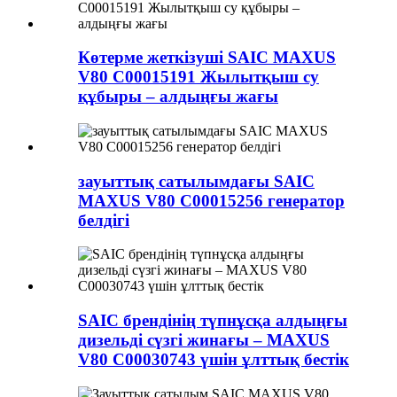
Көтерме жеткізуші SAIC MAXUS
V80 C00015191 Жылытқыш су
құбыры – алдыңғы жағы
зауыттық сатылымдағы SAIC
MAXUS V80 C00015256 генератор
белдігі
SAIC брендінің түпнұсқа алдыңғы
дизельді сүзгі жинағы – MAXUS
V80 C00030743 үшін ұлттық бестік