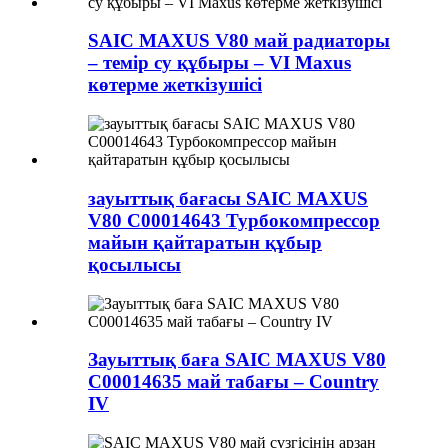
SAIC MAXUS V80 май радиаторы
– темір су құбыры – VI Maxus
көтерме жеткізушісі
зауыттық бағасы SAIC MAXUS
V80 C00014643 Турбокомпрессор
майын қайтаратын құбыр
қосылысы
Зауыттық баға SAIC MAXUS V80
C00014635 май табағы – Country
IV