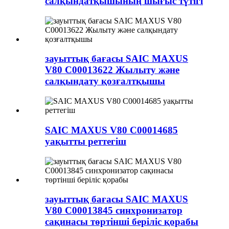
салқындатқышының шығыс түтігі
зауыттық бағасы SAIC MAXUS
V80 C00013622 Жылыту және
салқындату қозғалтқышы
SAIC MAXUS V80 C00014685
уақытты реттегіш
зауыттық бағасы SAIC MAXUS
V80 C00013845 синхронизатор
сақинасы төртінші беріліс қорабы