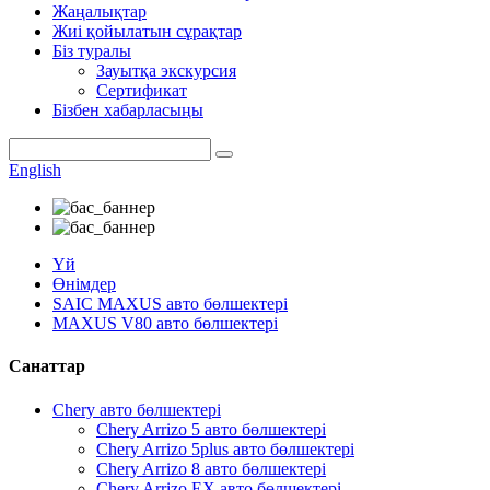
Жаңалықтар
Жиі қойылатын сұрақтар
Біз туралы
Зауытқа экскурсия
Сертификат
Бізбен хабарласыңы
English
Үй
Өнімдер
SAIC MAXUS авто бөлшектері
MAXUS V80 авто бөлшектері
Санаттар
Chery авто бөлшектері
Chery Arrizo 5 авто бөлшектері
Chery Arrizo 5plus авто бөлшектері
Chery Arrizo 8 авто бөлшектері
Chery Arrizo EX авто бөлшектері