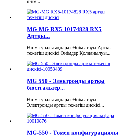
өнім...
MG-MG RX5-10174828 RX5
Артқы...
Өнім туралы ақпарат Өнім атауы Артқы
тежегіш дискісі Өнімдер Қолданылуы...
MG 550 - Электронды артқы
бюстгальтер...
Өнім туралы ақпарат Өнім атауы
Электронды артқы тежегіш дискісі...
MG-550 - Төмен конфигурациялы