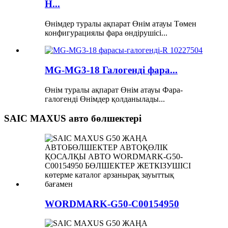
H...
Өнімдер туралы ақпарат Өнім атауы Төмен
конфигурациялы фара өндірушісі...
MG-MG3-18 Галогенді фара...
Өнім туралы ақпарат Өнім атауы Фара-
галогенді Өнімдер қолданылады...
SAIC MAXUS авто бөлшектері
WORDMARK-G50-C00154950