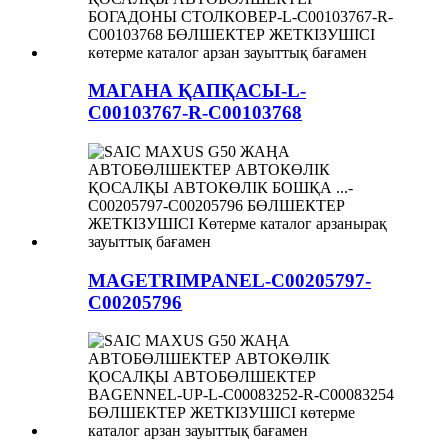
МАГАНА ҚАПҚАСЫ-L-
C00103767-R-C00103768
MAGETRIMPANEL-C00205797-
C00205796