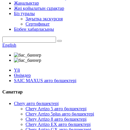
Жаңалықтар
Жиі қойылатын сұрақтар
Біз туралы
Зауытқа экскурсия
Сертификат
Бізбен хабарласыңы
English
Үй
Өнімдер
SAIC MAXUS авто бөлшектері
Санаттар
Chery авто бөлшектері
Chery Arrizo 5 авто бөлшектері
Chery Arrizo 5plus авто бөлшектері
Chery Arrizo 8 авто бөлшектері
Chery Arrizo EX авто бөлшектері
Chery Arrizo GX авто бөлшектері