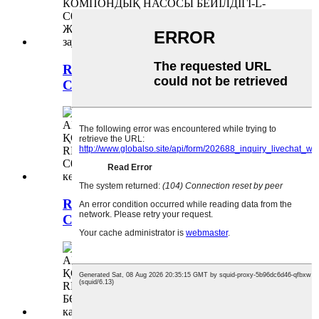
RRR BRAKESUMPBAFFLE-L-
C00081705-R-C00081706
RRBUMPERBACKET-L-
C00083340-R-C00083341