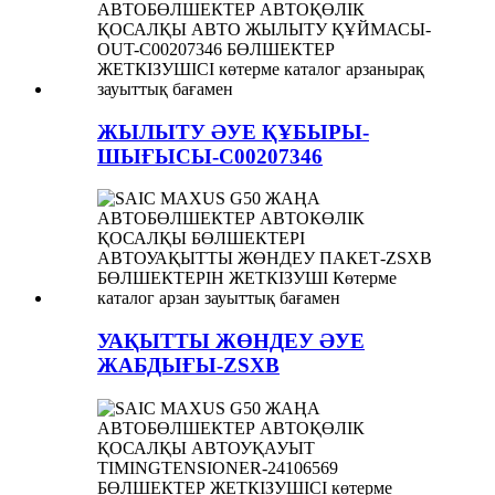
ЖЫЛЫТУ ӘУЕ ҚҰБЫРЫ-
ШЫҒЫСЫ-C00207346
УАҚЫТТЫ ЖӨНДЕУ ӘУЕ
ЖАБДЫҒЫ-ZSXB