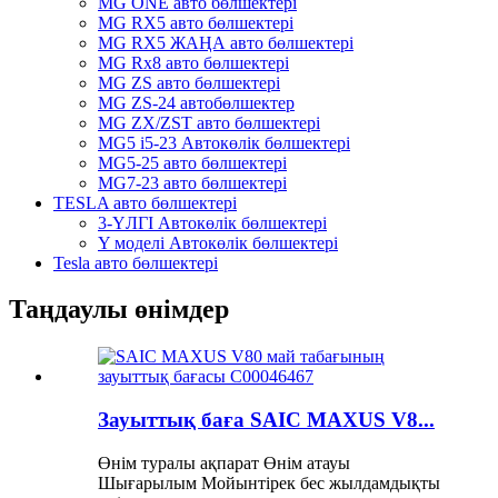
MG ONE авто бөлшектері
MG RX5 авто бөлшектері
MG RX5 ЖАҢА авто бөлшектері
MG Rx8 авто бөлшектері
MG ZS авто бөлшектері
MG ZS-24 автобөлшектер
MG ZX/ZST авто бөлшектері
MG5 i5-23 Автокөлік бөлшектері
MG5-25 авто бөлшектері
MG7-23 авто бөлшектері
TESLA авто бөлшектері
3-ҮЛГІ Автокөлік бөлшектері
Y моделі Автокөлік бөлшектері
Tesla авто бөлшектері
Таңдаулы өнімдер
Зауыттық баға SAIC MAXUS V8...
Өнім туралы ақпарат Өнім атауы
Шығарылым Мойынтірек бес жылдамдықты