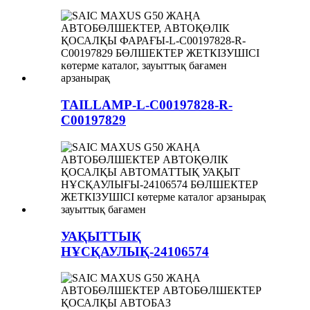
TAILLAMP-L-C00197828-R-
C00197829
УАҚЫТТЫҚ
НҰСҚАУЛЫҚ-24106574