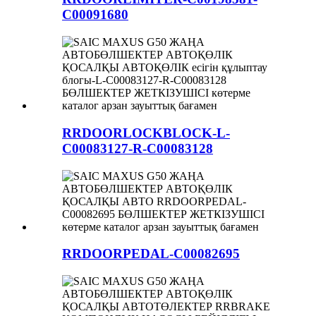
C00091680
RRDOORLOCKBLOCK-L-
C00083127-R-C00083128
RRDOORPEDAL-C00082695