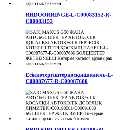
RRDOORHINGE-L-C00083152-R-
C00083153
Есіккөтергіштерқосқышпанель-L-
C00087677-R-C00087680
RRDOORLIMITER-C00198581-