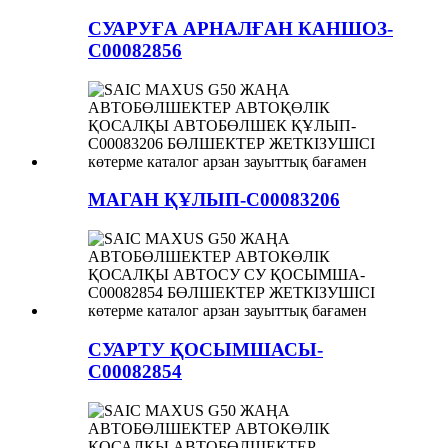
СУАРУҒА АРНАЛҒАН КАНШОЗ-
C00082856
МАГАН ҚҰЛЫП-C00083206
СУАРТУ ҚОСЫМШАСЫ-
C00082854