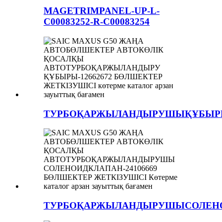
MAGETRIMPANEL-UP-L-
C00083252-R-C00083254
ТУРБОҚАРЖЫЛАНДЫРУШЫҚҰБЫРЫ-
ТУРБОҚАРЖЫЛАНДЫРУШЫСОЛЕНОИ