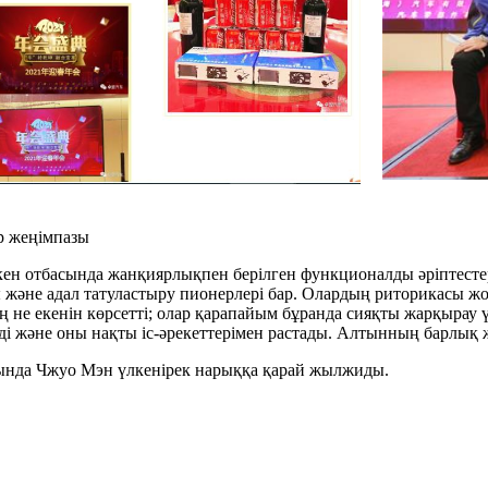
р жеңімпазы
ен отбасында жанқиярлықпен берілген функционалды әріптесте
 және адал татуластыру пионерлері бар. Олардың риторикасы жоқ, 
 не екенін көрсетті; олар қарапайым бұранда сияқты жарқырау ү
еді және оны нақты іс-әрекеттерімен растады. Алтынның барлы
ында Чжуо Мэн үлкенірек нарыққа қарай жылжиды.