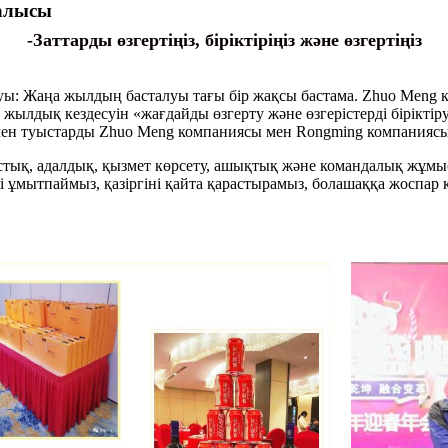
налысы
-Заттарды өзгертіңіз, біріктіріңіз және өзгертіңіз
: Жаңа жылдың басталуы тағы бір жақсы бастама. Zhuo Meng к
ң жылдық кездесуін «жағдайды өзгерту және өзгерістерді бірі
 мен туыстарды Zhuo Meng компаниясы мен Rongming компаниясы
астық, адалдық, қызмет көрсету, ашықтық және командалық жұмы
ді ұмытпаймыз, қазіргіні қайта қарастырамыз, болашаққа жоспар