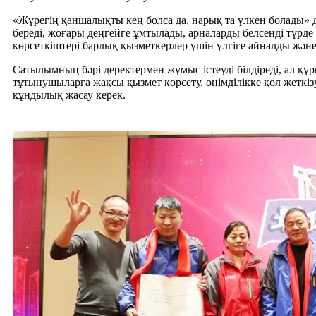
«Жүрегің қаншалықты кең болса да, нарық та үлкен болады» д
береді, жоғары деңгейге ұмтылады, арналарды белсенді түрд
көрсеткіштері барлық қызметкерлер үшін үлгіге айналды жән
Сатылымның бәрі деректермен жұмыс істеуді білдіреді, ал құр
тұтынушыларға жақсы қызмет көрсету, өнімділікке қол жеткізу,
құндылық жасау керек.