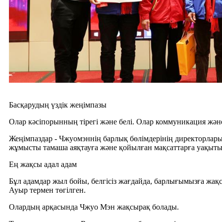
Басқарудың үздік жеңімпазы
Олар кәсіпорынның тірегі және белі. Олар коммуникация жә
Жеңімпаздар - Чжуомэннің барлық бөлімдерінің директорлары
жұмысты тамаша аяқтауға және қойылған мақсаттарға уақытын
Ең жақсы адал адам
Бұл адамдар жыл бойы, белгісіз жағдайда, барлығымызға жақсы
Ауыр термен төгілген.
Олардың арқасында Чжуо Мэн жақсырақ болады.