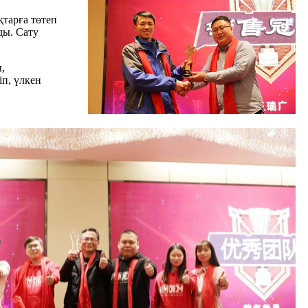
қтарға төтеп
ды. Сату
,
іп, үлкен