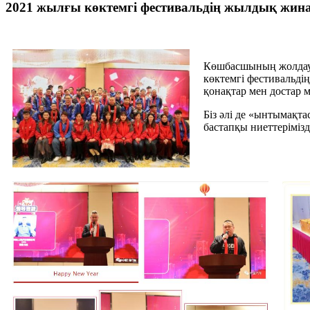
2021 жылғы көктемгі фестивальдің жылдық жи
Көшбасшының жолдауы
көктемгі фестивальді
қонақтар мен достар
Біз әлі де «ынтымақт
бастапқы ниеттеріміз