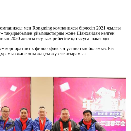
омпаниясы мен Rongming компаниясы бірлесіп 2021 жылғы
ктіру» тақырыбымен ұйымдастырды және Шанхайдан келген
ның 2020 жылғы өсу тәжірибесіне қатысуға шақырды.
с» корпоративтік философиясын ұстанатын боламыз. Біз
 құрамыз және оны жақсы жүзеге асырамыз.