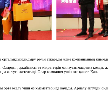
не орталықсыздандыру рөлін атқарады және компанияның ұйымд
. Олардың әрқайсысы өз міндеттерін өз лауазымдарына қояды, 
да жетуге жетелейді. Олар компания үшін өте қажет. Қан.
 орта әкелу үшін өз қызметтерінде қалады. Арналу айтудан оңай