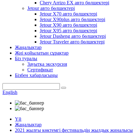
Chery Arrizo EX авто бөлшектері
Jetour авто бөлшектері
Jetour X70 авто бөлшектері
Jetour X90plus авто бөлшектері
Jetour X90 авто бөлшектері
Jetour X95 авто бөлшектері
Jetour Dasheng авто бөлшектері
Jetour Traveler авто бөлшектері
Жаңалықтар
Жиі қойылатын сұрақтар
Біз туралы
Зауытқа экскурсия
Сертификат
Бізбен хабарласыңы
English
Үй
Жаңалықтар
2021 жылғы көктемгі фестивальдің жылдық жиналысы