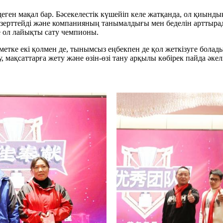
еген мақал бар. Бәсекелестік күшейіп келе жатқанда, ол қиынды
е зерттейді және компанияның танымалдығы мен беделін арттыра
е ол лайықты сату чемпионы.
метке екі қолмен де, тынымсыз еңбекпен де қол жеткізуге болады
 мақсаттарға жету және өзін-өзі тану арқылы көбірек пайда әкел