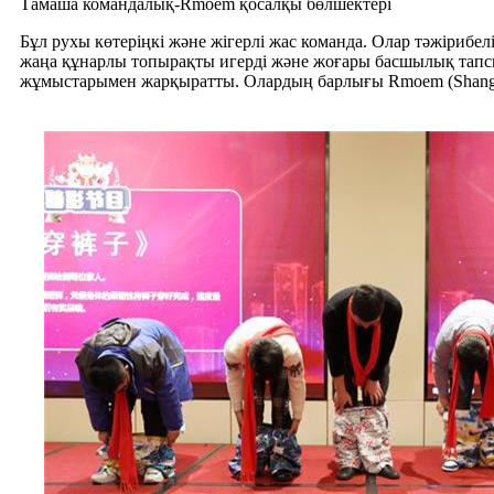
Тамаша командалық-Rmoem қосалқы бөлшектері
Бұл рухы көтеріңкі және жігерлі жас команда. Олар тәжірибел
жаңа құнарлы топырақты игерді және жоғары басшылық тапсы
жұмыстарымен жарқыратты. Олардың барлығы Rmoem (Shanghai