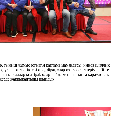
р, тыныш жұмыс істейтін қаптама мамандары, инновациялық
үлкен жетістіктері жоқ, бірақ олар өз іс-әрекеттерімен бізге
шін мысалдар келтірді; олар пайда мен шығынға қарамастан,
қ жерде жарқырайтыны шындық.