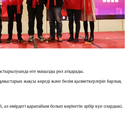
астырылуында өте маңызды рөл атқарады.
жұмыстарын жақсы көреді және бөлім қызметкерлерін барлық
, ал өмірдегі қарапайым болып көрінетін әрбір күн олардыкі.