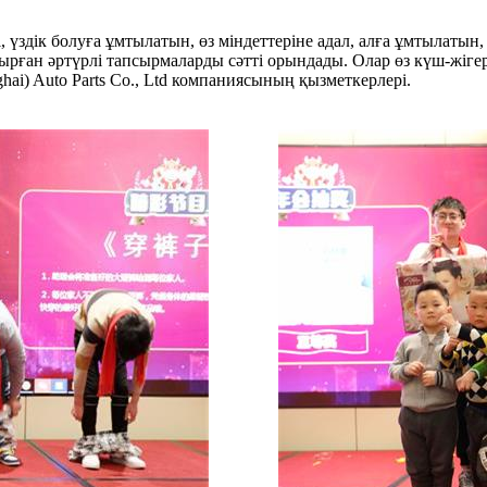
і, үздік болуға ұмтылатын, өз міндеттеріне адал, алға ұмтылаты
рған әртүрлі тапсырмаларды сәтті орындады. Олар өз күш-жігер
) Auto Parts Co., Ltd компаниясының қызметкерлері.