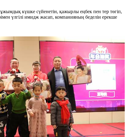
н, ұжымдық күшке сүйенетін, қажырлы еңбек пен тер төгіп,
імен үлгілі имидж жасап, компанияның беделін ерекше