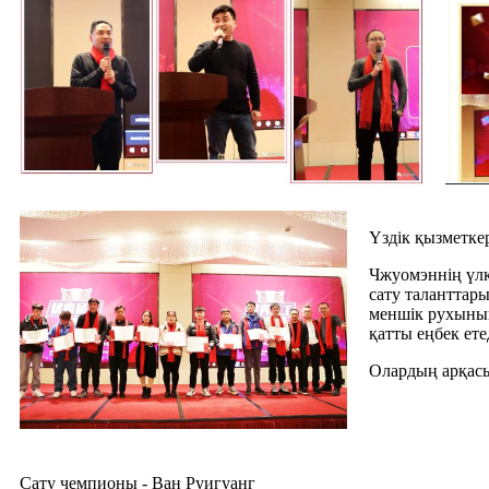
Үздік қызметке
Чжуомэннің үлк
сату таланттары
меншік рухының
қатты еңбек ет
Олардың арқас
Сату чемпионы - Ван Руигуанг