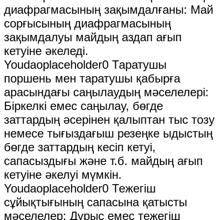
диафрагмасының зақымдалғаны: Май
сорғысының диафрагмасының
зақымдалуы майдың аздап ағып
кетуіне әкеледі.
Youdaoplaceholder0 Таратушы
поршень мен таратушы қабырға
арасындағы саңылаудың мәселелері:
Біркелкі емес саңылау, бөгде
заттардың әсерінен қалыптан тыс тозу
немесе тығыздағыш резеңке ыдыстың
бөгде заттардың кесіп кетуі,
сапасыздығы және т.б. майдың ағып
кетуіне әкелуі мүмкін.
Youdaoplaceholder0 Тежегіш
сұйықтығының сапасына қатысты
мәселелер: Дұрыс емес тежегіш