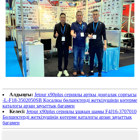
Алдыңғы:
Jetour x90plus сериялы артқы доңғалақ сорғысы
-L-F18-3502050SB Қосалқы бөлшектерді жеткізушінің көтерме
каталогы арзан зауыттық бағамен
Келесі:
Jetour x90plus сериялы ұшқын шамы F4J16-3707010
Бөлшектерді жеткізушінің көтерме каталогы арзан зауыттық
бағамен