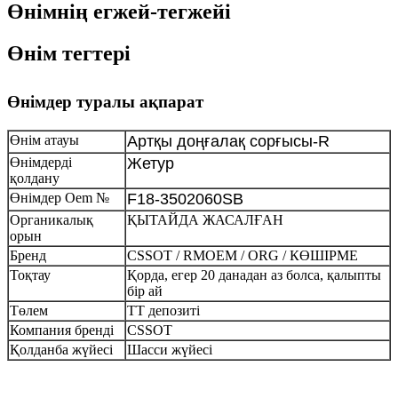
Өнімнің егжей-тегжейі
Өнім тегтері
Өнімдер туралы ақпарат
Өнім атауы
Артқы доңғалақ сорғысы-R
Өнімдерді
Жетур
қолдану
Өнімдер Oem №
F18-3502060SB
Органикалық
ҚЫТАЙДА ЖАСАЛҒАН
орын
Бренд
CSSOT / RMOEM / ORG / КӨШІРМЕ
Тоқтау
Қорда, егер 20 данадан аз болса, қалыпты
бір ай
Төлем
TT депозиті
Компания бренді
CSSOT
Қолданба жүйесі
Шасси жүйесі