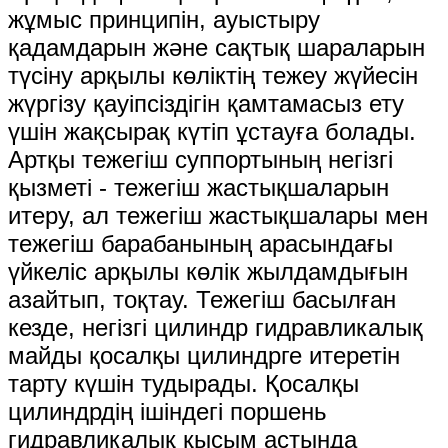
жұмыс принципін, ауыстыру
қадамдарын және сақтық шараларын
түсіну арқылы көліктің тежеу ​​жүйесін
жүргізу қауіпсіздігін қамтамасыз ету
үшін жақсырақ күтіп ұстауға болады.
Артқы тежегіш суппортының негізгі
қызметі - тежегіш жастықшаларын
итеру, ал тежегіш жастықшалары мен
тежегіш барабанының арасындағы
үйкеліс арқылы көлік жылдамдығын
азайтып, тоқтау. Тежегіш басылған
кезде, негізгі цилиндр гидравликалық
майды қосалқы цилиндрге итеретін
тарту күшін тудырады. Қосалқы
цилиндрдің ішіндегі поршень
гидравликалық қысым астында