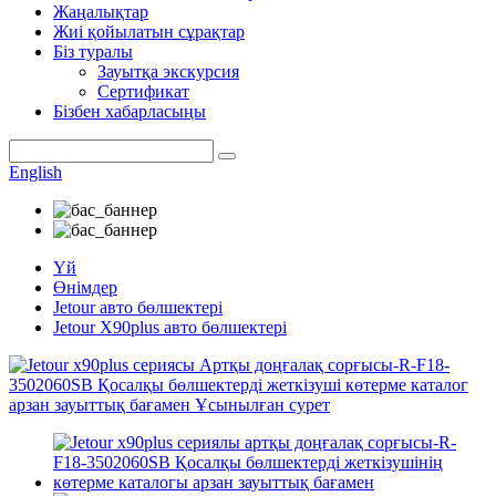
Жаңалықтар
Жиі қойылатын сұрақтар
Біз туралы
Зауытқа экскурсия
Сертификат
Бізбен хабарласыңы
English
Үй
Өнімдер
Jetour авто бөлшектері
Jetour X90plus авто бөлшектері