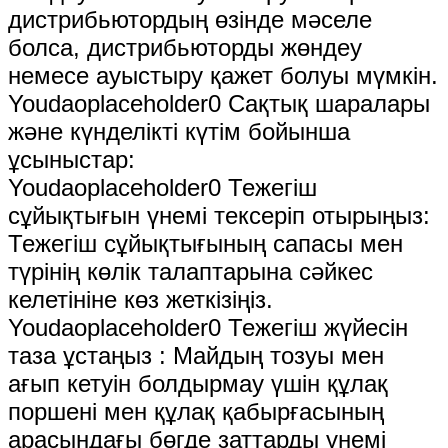
дистрибьютордың өзінде мәселе
болса, дистрибьюторды жөндеу
немесе ауыстыру қажет болуы мүмкін.
Youdaoplaceholder0 Сақтық шаралары
және күнделікті күтім бойынша
ұсыныстар:
Youdaoplaceholder0 Тежегіш
сұйықтығын үнемі тексеріп отырыңыз:
Тежегіш сұйықтығының сапасы мен
түрінің көлік талаптарына сәйкес
келетініне көз жеткізіңіз.
Youdaoplaceholder0 Тежегіш жүйесін
таза ұстаңыз ‌: Майдың тозуы мен
ағып кетуін болдырмау үшін құлақ
поршені мен құлақ қабырғасының
арасындағы бөгде заттарды үнемі