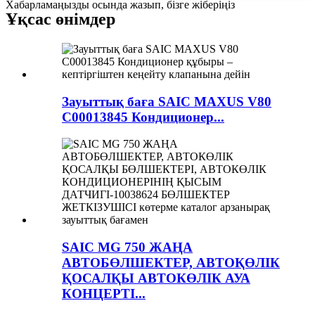
Хабарламаңызды осында жазып, бізге жіберіңіз
Ұқсас өнімдер
Зауыттық баға SAIC MAXUS V80
C00013845 Кондиционер...
SAIC MG 750 ЖАҢА
АВТОБӨЛШЕКТЕР, АВТОҚӨЛІК
ҚОСАЛҚЫ АВТОКӨЛІК АУА
КОНЦЕРТІ...