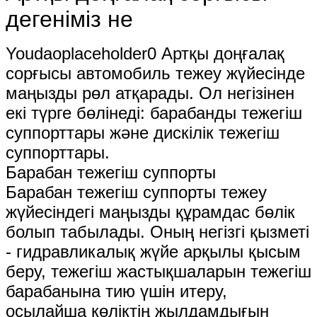
дегеніміз не
Youdaoplaceholder0 Артқы доңғалақ
сорғысы автомобиль тежеу ​​жүйесінде
маңызды рөл атқарады. Ол негізінен
екі түрге бөлінеді: барабанды тежегіш
суппорттары және дискілік тежегіш
суппорттары.
Барабан тежегіш суппорты
Барабан тежегіш суппорты тежеу ​​
жүйесіндегі маңызды құрамдас бөлік
болып табылады. Оның негізгі қызметі
- гидравликалық жүйе арқылы қысым
беру, тежегіш жастықшаларын тежегіш
барабанына тию үшін итеру,
осылайша көліктің жылдамдығын