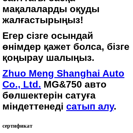
мақалаларды оқуды
жалғастырыңыз!
Егер сізге осындай
өнімдер қажет болса, бізге
қоңырау шалыңыз.
Zhuo Meng Shanghai Auto
Co., Ltd.
MG&750 авто
бөлшектерін сатуға
міндеттенеді
сатып алу
.
сертификат