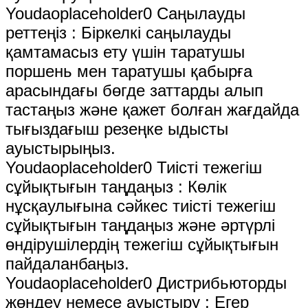
Youdaoplaceholder0 Саңылауды
реттеңіз ‌: Біркелкі саңылауды
қамтамасыз ету үшін таратушы
поршень мен таратушы қабырға
арасындағы бөгде заттарды алып
тастаңыз және қажет болған жағдайда
тығыздағыш резеңке ыдысты
ауыстырыңыз.
Youdaoplaceholder0 Тиісті тежегіш
сұйықтығын таңдаңыз ‌: Көлік
нұсқаулығына сәйкес тиісті тежегіш
сұйықтығын таңдаңыз және әртүрлі
өндірушілердің тежегіш сұйықтығын
пайдаланбаңыз.
Youdaoplaceholder0 Дистрибьюторды
жөндеу немесе ауыстыру ‌: Егер