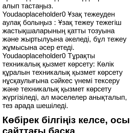
алып тастаңыз.
Youdaoplaceholder0 Ұзақ тежеуден
аулақ болыңыз ‌: Ұзақ тежеу ​​тежегіш
жастықшаларының қатты тозуына
және жыртылуына әкеледі, бұл тежеу ​​​​
жұмысына әсер етеді.
Youdaoplaceholder0 Тұрақты
техникалық қызмет көрсету: Көлік
құралын техникалық қызмет көрсету
нұсқаулығына сәйкес үнемі тексеру
және техникалық қызмет көрсету
жүргізіледі, ал мәселелер анықталып,
тез арада шешіледі.
Көбірек білгіңіз келсе, осы
сайттағы басқа