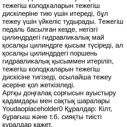
тежегіш колодкаларын тежегіш
дискілеріне тию үшін итереді, бұл
тежеу ​​үшін үйкеліс тудырады. Тежегіш
педаль басылған кезде, негізгі
цилиндрдегі гидравликалық май
қосалқы цилиндрге қысым түсіреді, ал
қосалқы цилиндрдегі поршень
гидравликалық қысыммен итеріліп,
тежегіш колодкаларын тежегіш
дискісіне тигізеді, осылайша тежеу ​​​​
әсеріне қол жеткізіледі.
Артқы доңғалақ сорғысын ауыстыру
қадамдары мен сақтық шаралары
Youdaoplaceholder0 Құралдар: Кілт,
бұрағыш және т.б. сияқты тиісті
құралдар қажет.