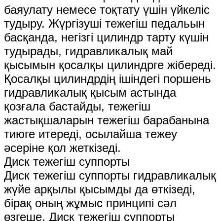
баяулату немесе тоқтату үшін үйкеліс
тудыру. Жүргізуші тежегіш педальын
басқанда, негізгі цилиндр тарту күшін
тудырады, гидравликалық май
қысымын қосалқы цилиндрге жібереді.
Қосалқы цилиндрдің ішіндегі поршень
гидравликалық қысым астында
қозғала бастайды, тежегіш
жастықшаларын тежегіш барабанына
тиюге итереді, осылайша тежеу ​​​​
әсеріне қол жеткізеді.
Диск тежегіш суппорты
Диск тежегіш суппорты гидравликалық
жүйе арқылы қысымды да өткізеді,
бірақ оның жұмыс принципі сәл
өзгеше. Диск тежегіш суппорты