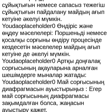
сұйықтығын немесе сапасыз тежегіш
сұйықтығын пайдалану майдың ағып
кетуіне әкелуі мүмкін.
Youdaoplaceholder0 Өндіріс және
өңдеу мәселелері: Поршеньді немесе
қосалқы сорғыны өндіру процесінде
кездесетін мәселелер майдың ағып
кетуіне де әкелуі мүмкін.
Youdaoplaceholder0 Артқы доңғалақ
сорғысының ақауларына арналған
шешімдерге мыналар жатады:
Youdaoplaceholder0 Май сорғысының
диафрагмасын ауыстырыңыз ‌: Егер
май сорғысының диафрагмасы
зақымдалған болса, жаңасын
ауыстыру қажет.