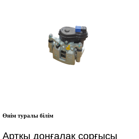
Өнім туралы білім
Артқы доңғалақ сорғысы