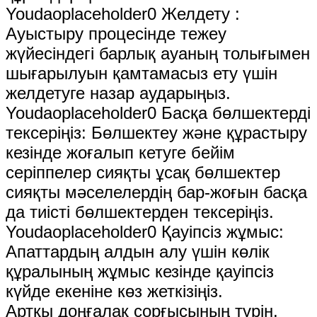
Youdaoplaceholder0 Желдету ‌:
Ауыстыру процесінде тежеу ​​
жүйесіндегі барлық ауаның толығымен
шығарылуын қамтамасыз ету үшін
желдетуге назар аударыңыз.
Youdaoplaceholder0 Басқа бөлшектерді
тексеріңіз: Бөлшектеу және құрастыру
кезінде жоғалып кетуге бейім
серіппелер сияқты ұсақ бөлшектер
сияқты мәселелердің бар-жоғын басқа
да тиісті бөлшектерден тексеріңіз.
Youdaoplaceholder0 Қауіпсіз жұмыс:
Апаттардың алдын алу үшін көлік
құралының жұмыс кезінде қауіпсіз
күйде екеніне көз жеткізіңіз.
Артқы доңғалақ сорғысының түрін,