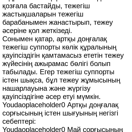
қозғала бастайды, тежегіш
жастықшаларын тежегіш
барабанымен жанастырып, тежеу ​​​​
әсеріне қол жеткізеді.
Сонымен қатар, артқы доңғалақ
тежегіш суппорты көлік құралының
қауіпсіздігін қамтамасыз ететін тежеу ​​
жүйесінің ажырамас бөлігі болып
табылады. Егер тежегіш суппорты
істен шықса, бұл тежеу ​​​​жұмысының
нашарлауына және жүргізу
қауіпсіздігіне әсер етуі мүмкін.
Youdaoplaceholder0 Артқы доңғалақ
сорғысының істен шығуының негізгі
себептері:
Youdaoplaceholder0 Май сорғысының