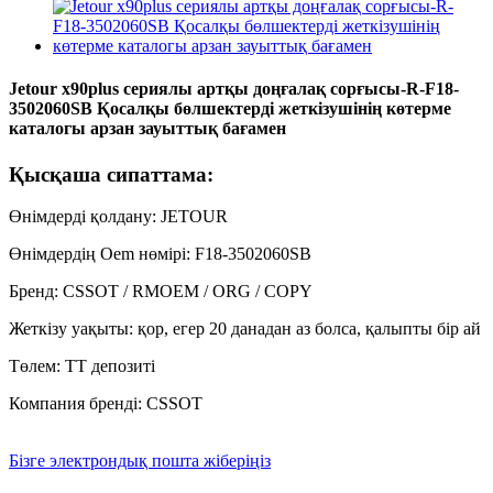
Jetour x90plus сериялы артқы доңғалақ сорғысы-R-F18-
3502060SB Қосалқы бөлшектерді жеткізушінің көтерме
каталогы арзан зауыттық бағамен
Қысқаша сипаттама:
Өнімдерді қолдану: JETOUR
Өнімдердің Oem нөмірі: F18-3502060SB
Бренд: CSSOT / RMOEM / ORG / COPY
Жеткізу уақыты: қор, егер 20 данадан аз болса, қалыпты бір ай
Төлем: TT депозиті
Компания бренді: CSSOT
Бізге электрондық пошта жіберіңіз