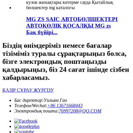
MG ZS SAIC АВТОБӨЛШЕКТЕРІ
АВТОҚӨЛІК ҚОСАЛҚЫ MG zs
Бак бүйірі...
Біздің өнімдеріміз немесе бағалар
тізіміміз туралы сұрақтарыңыз болса,
бізге электрондық поштаңызды
қалдырыңыз, біз 24 сағат ішінде сізбен
хабарласамыз.
ҚАЗІР СҰРАУ ЖҮРГІЗУ
Бас директор:
Уильям Гао
Телефон/Wechat:
+86 13671668443
Электрондық пошта:
76997208@QQ.COM