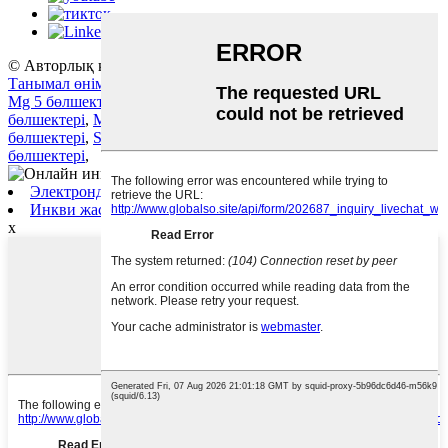
© Авторлық құқық - 2010-2022: Барлық құқықтар қорғалған.
Танымал өнімдер
-
Сайт картасы
-
AMP мобильді құрылғысы
Mg 5 бөлшектерін көтерме саудада сату
,
Maxus авто
бөлшектері
,
Maxus G10 авто бөлшектері
,
Chery авто
бөлшектері
,
SAIC MG GT авто бөлшектері
,
Mg 750 авто
бөлшектері
,
Электрондық пошта жіберу
Инкви жасау
x