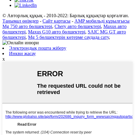
© Авторлық құқық - 2010-2022: Барлық құқықтар қорғалған.
Танымал өнімдер
-
Сайт картасы
-
AMP мобильді құрылғысы
Mg 750 авто бөлшектері
,
Chery авто бөлшектері
,
Maxus авто
бөлшектері
,
Maxus G10 авто бөлшектері
,
SAIC MG GT авто
бөлшектері
,
Mg 5 бөлшектерін көтерме саудада сату
,
Электрондық пошта жіберу
Инкви жасау
x