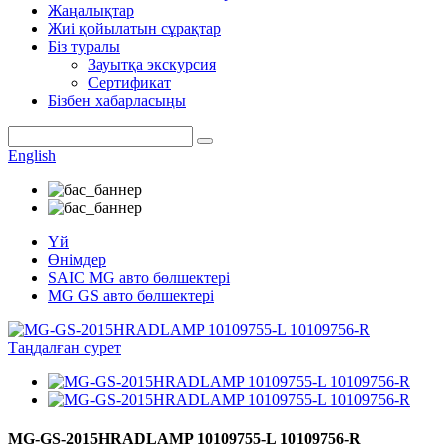
Жаңалықтар
Жиі қойылатын сұрақтар
Біз туралы
Зауытқа экскурсия
Сертификат
Бізбен хабарласыңы
English
Үй
Өнімдер
SAIC MG авто бөлшектері
MG GS авто бөлшектері
MG-GS-2015HRADLAMP 10109755-L 10109756-R