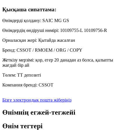
Қысқаша сипаттама:
Өнімдерді қолдану: SAIC MG GS
Өнімдердің өндіруші нөмірі: 10109755-L 10109756-R
Орналасқан жері: Қытайда жасалған
Бренд: CSSOT / RMOEM / ORG / COPY
Жеткізу мерзімі: қор, егер 20 данадан аз болса, қалыпты
жағдай бір ай
Төлем: TT депозиті
Компания бренді: CSSOT
Бізге электрондық пошта жіберіңіз
Өнімнің егжей-тегжейі
Өнім тегтері