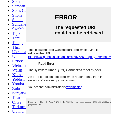
Somali
Samoan
Scots Gaelic
Shona
Sindhi
Sundanese
Swahili
Tajik
Tamil
Telugu
Thai
Ukrainian
Urdu
Uzbek
Vietnamese
Welsh
Xhosa
Yiddish
Yoruba
Zulu
Kinyarwanda
Tatar
Oriya
Turkmen
Uyghur