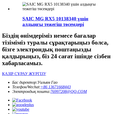
SAIC MG RX5 10138340 үшін
алдыңғы тежегіш төсемдері
Біздің өнімдеріміз немесе бағалар
тізіміміз туралы сұрақтарыңыз болса,
бізге электрондық поштаңызды
қалдырыңыз, біз 24 сағат ішінде сізбен
хабарласамыз.
ҚАЗІР СҰРАУ ЖҮРГІЗУ
Бас директор:
Уильям Гао
Телефон/Wechat:
+86 13671668443
Электрондық пошта:
76997208@QQ.COM