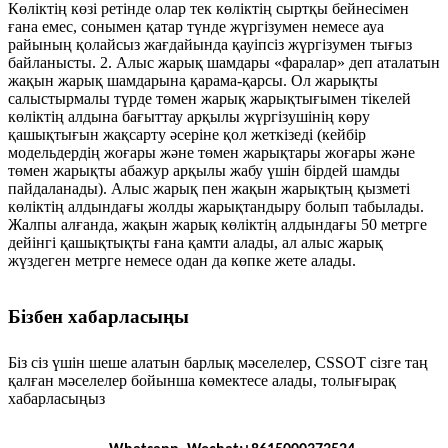
Көліктің көзі ретінде олар тек көліктің сыртқы бейнесімен
ғана емес, сонымен қатар түнде жүргізумен немесе ауа
райының қолайсыз жағдайында қауіпсіз жүргізумен тығыз
байланысты. 2. Алыс жарық шамдары «фаралар» деп аталатын
жақын жарық шамдарына қарама-қарсы. Ол жарықты
салыстырмалы түрде төмен жарық жарықтығымен тікелей
көліктің алдына бағыттау арқылы жүргізушінің көру
қашықтығын жақсарту әсеріне қол жеткізеді (кейбір
модельдердің жоғары және төмен жарықтары жоғары және
төмен жарықты абажур арқылы жабу үшін бірдей шамды
пайдаланады). Алыс жарық пен жақын жарықтың қызметі
көліктің алдындағы жолды жарықтандыру болып табылады.
Жалпы алғанда, жақын жарық көліктің алдындағы 50 метрге
дейінгі қашықтықты ғана қамти алады, ал алыс жарық
жүздеген метрге немесе одан да көпке жете алады.
Бізбен хабарласыңы
Біз сіз үшін шеше алатын барлық мәселелер, CSSOT сізге таң
қалған мәселелер бойынша көмектесе алады, толығырақ
хабарласыңыз