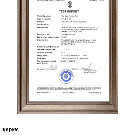
көрме