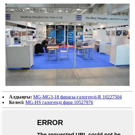
Алдыңғы:
MG-MG3-18 фарасы-галогенді-R 10227504
Келесі:
MG-HS галогенді фара 10527976