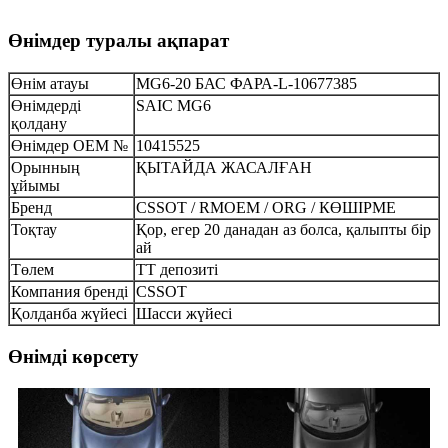
Өнімдер туралы ақпарат
Өнім атауы
MG6-20 БАС ФАРА-L-10677385
Өнімдерді
SAIC MG6
қолдану
Өнімдер OEM №
10415525
Орынның
ҚЫТАЙДА ЖАСАЛҒАН
ұйымы
Бренд
CSSOT / RMOEM / ORG / КӨШІРМЕ
Тоқтау
Қор, егер 20 данадан аз болса, қалыпты бір
ай
Төлем
TT депозиті
Компания бренді
CSSOT
Қолданба жүйесі
Шасси жүйесі
Өнімді көрсету