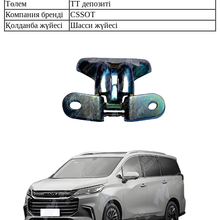
Төлем
TT депозиті
Компания бренді
CSSOT
Қолданба жүйесі
Шасси жүйесі