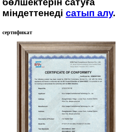
бөлшектерін сатуға
міндеттенеді
сатып алу
.
сертификат