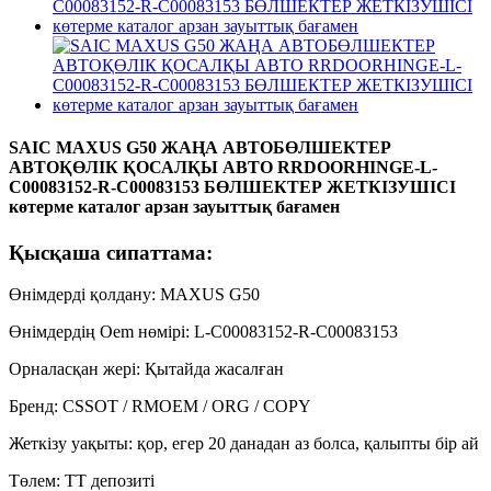
SAIC MAXUS G50 ЖАҢА АВТОБӨЛШЕКТЕР
АВТОҚӨЛІК ҚОСАЛҚЫ АВТО RRDOORHINGE-L-
C00083152-R-C00083153 БӨЛШЕКТЕР ЖЕТКІЗУШІСІ
көтерме каталог арзан зауыттық бағамен
Қысқаша сипаттама:
Өнімдерді қолдану: MAXUS G50
Өнімдердің Oem нөмірі: L-C00083152-R-C00083153
Орналасқан жері: Қытайда жасалған
Бренд: CSSOT / RMOEM / ORG / COPY
Жеткізу уақыты: қор, егер 20 данадан аз болса, қалыпты бір ай
Төлем: TT депозиті