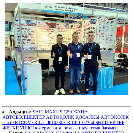
Алдыңғы:
SAIC MAXUS G50 ЖАҢА
АВТОБӨЛШЕКТЕР АВТОҚӨЛІК ҚОСАЛҚЫ АВТОҚӨЛІК
есігі FRTCOVER-L-C00102363-R-C00102364 БӨЛШЕКТЕР
ЖЕТКІЗУШІСІ көтерме каталог арзан зауыттық бағамен