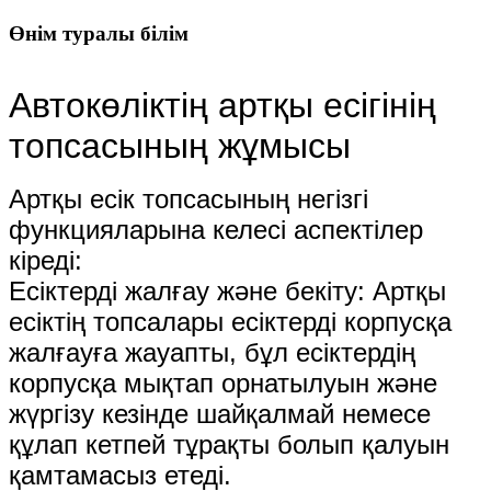
Өнім туралы білім
Автокөліктің артқы есігінің
топсасының жұмысы
Артқы есік топсасының негізгі
функцияларына келесі аспектілер
кіреді:
Есіктерді жалғау және бекіту: Артқы
есіктің топсалары есіктерді корпусқа
жалғауға жауапты, бұл есіктердің
корпусқа мықтап орнатылуын және
жүргізу кезінде шайқалмай немесе
құлап кетпей тұрақты болып қалуын
қамтамасыз етеді.