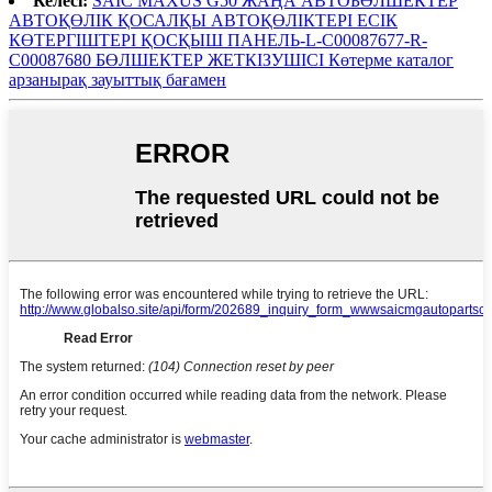
Келесі:
SAIC MAXUS G50 ЖАҢА АВТОБӨЛШЕКТЕР
АВТОҚӨЛІК ҚОСАЛҚЫ АВТОҚӨЛІКТЕРІ ЕСІК
КӨТЕРГІШТЕРІ ҚОСҚЫШ ПАНЕЛЬ-L-C00087677-R-
C00087680 БӨЛШЕКТЕР ЖЕТКІЗУШІСІ Көтерме каталог
арзанырақ зауыттық бағамен