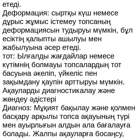
етеді.
Деформация: сыртқы күш немесе
дұрыс жұмыс істемеу топсаның
деформациясын тудыруы мүмкін, бұл
есіктің қалыпты ашылуы мен
жабылуына әсер етеді.
тот: Ылғалды жағдайлар немесе
күтімнің болмауы топсалардың тот
басуына әкеліп, үйкеліс пен
зақымдану қаупін арттыруы мүмкін.
Ақауларды диагностикалау және
жөндеу әдістері
Диагноз: Мұқият бақылау және қолмен
басқару арқылы топса ақауының түрі
мен ауырлығын алдын ала бағалауға
болады. Жалпы ақауларға босаңсу,