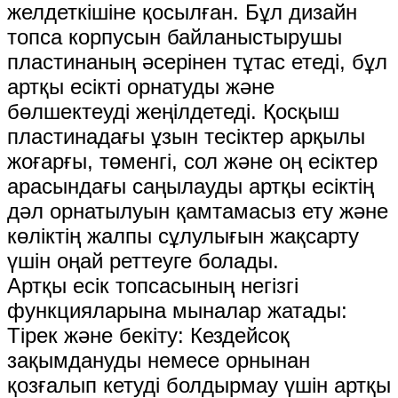
желдеткішіне қосылған. Бұл дизайн
топса корпусын байланыстырушы
пластинаның әсерінен тұтас етеді, бұл
артқы есікті орнатуды және
бөлшектеуді жеңілдетеді. Қосқыш
пластинадағы ұзын тесіктер арқылы
жоғарғы, төменгі, сол және оң есіктер
арасындағы саңылауды артқы есіктің
дәл орнатылуын қамтамасыз ету және
көліктің жалпы сұлулығын жақсарту
үшін оңай реттеуге болады.
Артқы есік топсасының негізгі
функцияларына мыналар жатады:
Тірек және бекіту: Кездейсоқ
зақымдануды немесе орнынан
қозғалып кетуді болдырмау үшін артқы