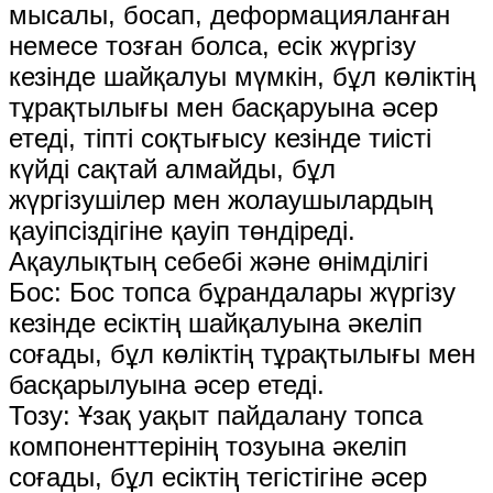
мысалы, босап, деформацияланған
немесе тозған болса, есік жүргізу
кезінде шайқалуы мүмкін, бұл көліктің
тұрақтылығы мен басқаруына әсер
етеді, тіпті соқтығысу кезінде тиісті
күйді сақтай алмайды, бұл
жүргізушілер мен жолаушылардың
қауіпсіздігіне қауіп төндіреді.
Ақаулықтың себебі және өнімділігі
Бос: Бос топса бұрандалары жүргізу
кезінде есіктің шайқалуына әкеліп
соғады, бұл көліктің тұрақтылығы мен
басқарылуына әсер етеді.
Тозу: Ұзақ уақыт пайдалану топса
компоненттерінің тозуына әкеліп
соғады, бұл есіктің тегістігіне әсер