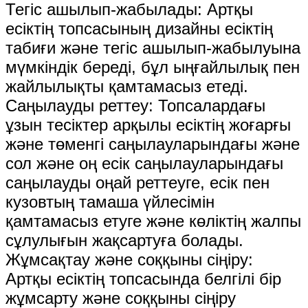
Тегіс ашылып-жабылады: Артқы
есіктің топсасының дизайны есіктің
табиғи және тегіс ашылып-жабылуына
мүмкіндік береді, бұл ыңғайлылық пен
жайлылықты қамтамасыз етеді.
Саңылауды реттеу: Топсалардағы
ұзын тесіктер арқылы есіктің жоғарғы
және төменгі саңылауларындағы және
сол және оң есік саңылауларындағы
саңылауды оңай реттеуге, есік пен
кузовтың тамаша үйлесімін
қамтамасыз етуге және көліктің жалпы
сұлулығын жақсартуға болады.
Жұмсақтау және соққыны сіңіру:
Артқы есіктің топсасында белгілі бір
жұмсарту және соққыны сіңіру