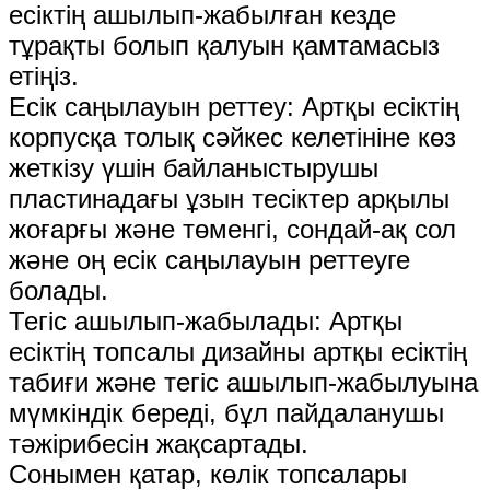
есіктің ашылып-жабылған кезде
тұрақты болып қалуын қамтамасыз
етіңіз.
Есік саңылауын реттеу: Артқы есіктің
корпусқа толық сәйкес келетініне көз
жеткізу үшін байланыстырушы
пластинадағы ұзын тесіктер арқылы
жоғарғы және төменгі, сондай-ақ сол
және оң есік саңылауын реттеуге
болады.
Тегіс ашылып-жабылады: Артқы
есіктің топсалы дизайны артқы есіктің
табиғи және тегіс ашылып-жабылуына
мүмкіндік береді, бұл пайдаланушы
тәжірибесін жақсартады.
Сонымен қатар, көлік топсалары