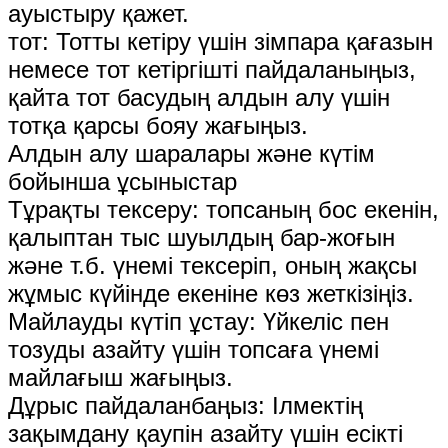
ауыстыру қажет.
тот: Тотты кетіру үшін зімпара қағазын
немесе тот кетіргішті пайдаланыңыз,
қайта тот басудың алдын алу үшін
тотқа қарсы бояу жағыңыз.
Алдын алу шаралары және күтім
бойынша ұсыныстар
Тұрақты тексеру: топсаның бос екенін,
қалыптан тыс шуылдың бар-жоғын
және т.б. үнемі тексеріп, оның жақсы
жұмыс күйінде екеніне көз жеткізіңіз.
Майлауды күтіп ұстау: Үйкеліс пен
тозуды азайту үшін топсаға үнемі
майлағыш жағыңыз.
Дұрыс пайдаланбаңыз: Ілмектің
зақымдану қаупін азайту үшін есікті