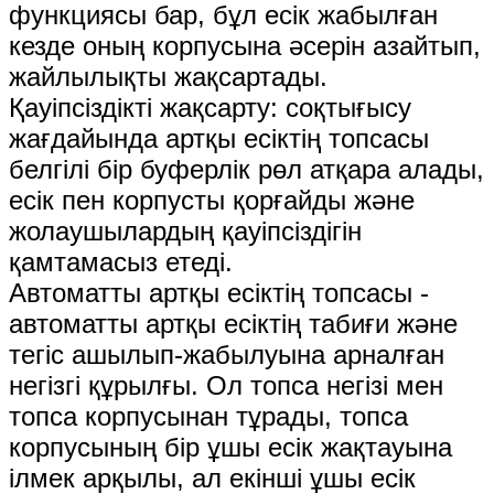
функциясы бар, бұл есік жабылған
кезде оның корпусына әсерін азайтып,
жайлылықты жақсартады.
Қауіпсіздікті жақсарту: соқтығысу
жағдайында артқы есіктің топсасы
белгілі бір буферлік рөл атқара алады,
есік пен корпусты қорғайды және
жолаушылардың қауіпсіздігін
қамтамасыз етеді.
Автоматты артқы есіктің топсасы -
автоматты артқы есіктің табиғи және
тегіс ашылып-жабылуына арналған
негізгі құрылғы. Ол топса негізі мен
топса корпусынан тұрады, топса
корпусының бір ұшы есік жақтауына
ілмек арқылы, ал екінші ұшы есік