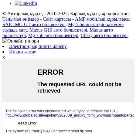
© Авторлық құқық - 2010-2022: Барлық құқықтар қорғалған.
Танымал өнімдер
-
Сайт картасы
-
AMP мобильді құрылғысы
SAIC MG GT авто бөлшектері
,
Mg 5 бөлшектерін көтерме
саудада сату
,
Maxus G10 авто бөлшектері
,
Maxus авто
бөлшектері
,
Mg 750 авто бөлшектері
,
Chery авто бөлшектері
,
Электрондық пошта жіберу
Инкви жасау
x