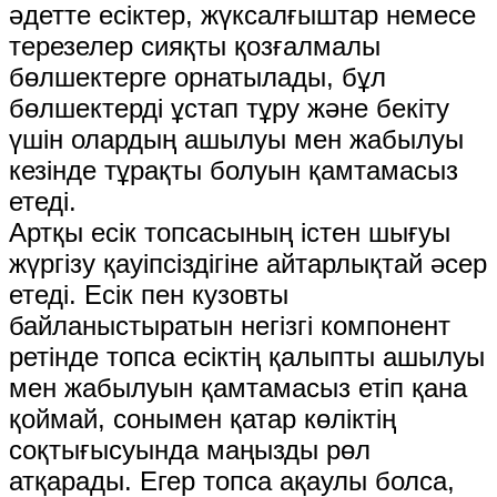
әдетте есіктер, жүксалғыштар немесе
терезелер сияқты қозғалмалы
бөлшектерге орнатылады, бұл
бөлшектерді ұстап тұру және бекіту
үшін олардың ашылуы мен жабылуы
кезінде тұрақты болуын қамтамасыз
етеді.
Артқы есік топсасының істен шығуы
жүргізу қауіпсіздігіне айтарлықтай әсер
етеді. Есік пен кузовты
байланыстыратын негізгі компонент
ретінде топса есіктің қалыпты ашылуы
мен жабылуын қамтамасыз етіп қана
қоймай, сонымен қатар көліктің
соқтығысуында маңызды рөл
атқарады. Егер топса ақаулы болса,