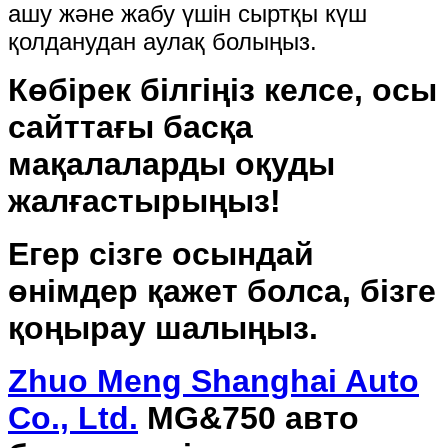
ашу және жабу үшін сыртқы күш
қолданудан аулақ болыңыз.
Көбірек білгіңіз келсе, осы
сайттағы басқа
мақалаларды оқуды
жалғастырыңыз!
Егер сізге осындай
өнімдер қажет болса, бізге
қоңырау шалыңыз.
Zhuo Meng Shanghai Auto
Co., Ltd.
MG&750 авто