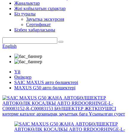
Жаңалықтар
Жиі қойылатын сұрақтар
Біз туралы
Зауытқа экскурсия
Сертификат
Бізбен хабарласыңы
English
Үй
Өнімдер
SAIC MAXUS авто бөлшектері
MAXUS G50 авто бөлшектері