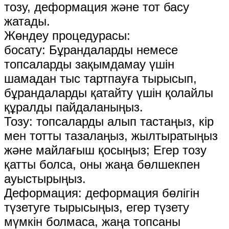
тозу, деформация және тот басу
жатады.
Жөндеу процедурасы:
босату: Бұрандаларды немесе
топсаларды зақымдамау үшін
шамадан тыс тартпауға тырысып,
бұрандаларды қатайту үшін қолайлы
құралды пайдаланыңыз.
Тозу: топсаларды алып тастаңыз, кір
мен тотты тазалаңыз, жылтыратыңыз
және майлағыш қосыңыз; Егер тозу
қатты болса, оны жаңа бөлшекпен
ауыстырыңыз.
Деформация: деформация бөлігін
түзетуге тырысыңыз, егер түзету
мүмкін болмаса, жаңа топсаны