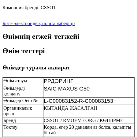
Компания бренді: CSSOT
Бізге электрондық пошта жіберіңіз
Өнімнің егжей-тегжейі
Өнім тегтері
Өнімдер туралы ақпарат
Өнім атауы
РРДОРИНГ
Өнімдерді
SAIC MAXUS G50
қолдану
Өнімдер Oem №
L-C00083152-R-C00083153
Органикалық
ҚЫТАЙДА ЖАСАЛҒАН
орын
Бренд
CSSOT / RMOEM / ORG / КӨШІРМЕ
Тоқтау
Қорда, егер 20 данадан аз болса, қалыпты
бір ай