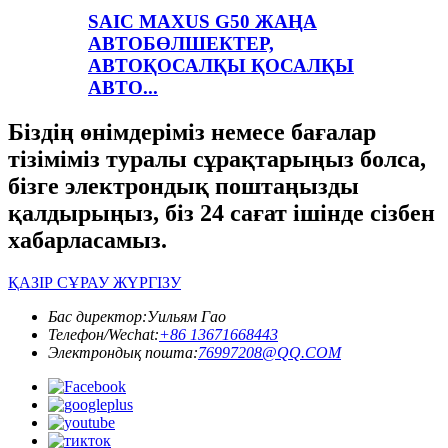
SAIC MAXUS G50 ЖАҢА
АВТОБӨЛШЕКТЕР,
АВТОҚОСАЛҚЫ ҚОСАЛҚЫ
АВТО...
Біздің өнімдеріміз немесе бағалар
тізіміміз туралы сұрақтарыңыз болса,
бізге электрондық поштаңызды
қалдырыңыз, біз 24 сағат ішінде сізбен
хабарласамыз.
ҚАЗІР СҰРАУ ЖҮРГІЗУ
Бас директор:
Уильям Гао
Телефон/Wechat:
+86 13671668443
Электрондық пошта:
76997208@QQ.COM