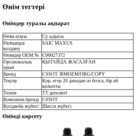
Өнім тегтері
Өнімдер туралы ақпарат
Өнім атауы
Су ыдысы
Өнімдерді
SAIC MAXUS
қолдану
Өнімдер OEM №
C00027372
Органикалық
ҚЫТАЙДА ЖАСАЛҒАН
орын
Бренд
CSSOT /RMOEM/ORG/COPY
Тоқтау
Қор, егер 20 данадан аз болса, бір ай
қалыпты
Төлем
TT депозиті
Компания бренді
CSSOT
Қолданба жүйесі
Шасси жүйесі
Өнімді көрсету