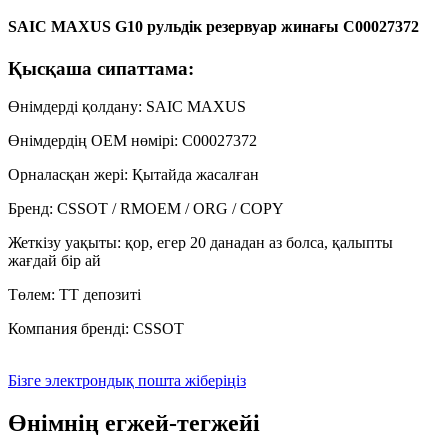
SAIC MAXUS G10 рульдік резервуар жинағы C00027372
Қысқаша сипаттама:
Өнімдерді қолдану: SAIC MAXUS
Өнімдердің OEM нөмірі: C00027372
Орналасқан жері: Қытайда жасалған
Бренд: CSSOT / RMOEM / ORG / COPY
Жеткізу уақыты: қор, егер 20 данадан аз болса, қалыпты
жағдай бір ай
Төлем: TT депозиті
Компания бренді: CSSOT
Бізге электрондық пошта жіберіңіз
Өнімнің егжей-тегжейі