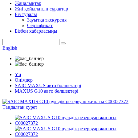
Жаңалықтар
Жиі қойылатын сұрақтар
Біз туралы
Зауытқа экскурсия
Сертификат
Бізбен хабарласыңы
English
Үй
Өнімдер
SAIC MAXUS авто бөлшектері
MAXUS G10 авто бөлшектері