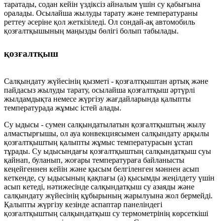
таратады, содан кейін үздіксіз айналым үшін су қабығына
оралады. Осылайша жылуды тарату және температураны
реттеу әсеріне қол жеткізіледі. Ол сондай-ақ автомобиль
қозғалтқышының маңызды бөлігі болып табылады.
қозғалтқыш
Салқындату жүйесінің қызметі - қозғалтқыштан артық және
пайдасыз жылуды тарату, осылайша қозғалтқыш әртүрлі
жылдамдықта немесе жүргізу жағдайларында қалыпты
температурада жұмыс істей алады.
Су ыдысы - сумен салқындатылатын қозғалтқыштың жылу
алмастырғышы, ол ауа конвекциясымен салқындату арқылы
қозғалтқыштың қалыпты жұмыс температурасын ұстап
тұрады. Су ыдысындағы қозғалтқыштың салқындатқыш суы
қайнап, буланып, жоғары температураға байланысты
кеңейгеннен кейін және қысым белгіленген мәннен асып
кеткенде, су ыдысының қақпағы (a) қысымды жеңілдету үшін
асып кетеді, нәтижесінде салқындатқыш су азаяды және
салқындату жүйесінің құбырының жарылуына жол бермейді.
Қалыпты жүргізу кезінде аспаптар панеліндегі
қозғалтқыштың салқындатқыш су термометрінің көрсеткіші