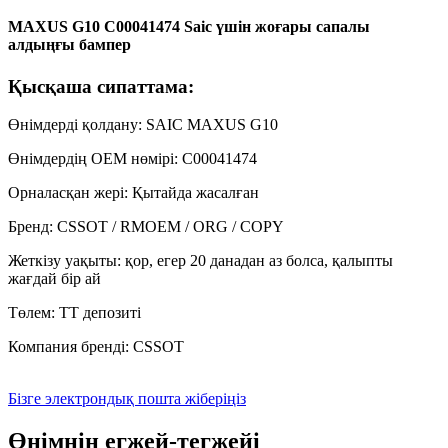
MAXUS G10 C00041474 Saic үшін жоғары сапалы
алдыңғы бампер
Қысқаша сипаттама:
Өнімдерді қолдану: SAIC MAXUS G10
Өнімдердің OEM нөмірі: C00041474
Орналасқан жері: Қытайда жасалған
Бренд: CSSOT / RMOEM / ORG / COPY
Жеткізу уақыты: қор, егер 20 данадан аз болса, қалыпты
жағдай бір ай
Төлем: TT депозиті
Компания бренді: CSSOT
Бізге электрондық пошта жіберіңіз
Өнімнің егжей-тегжейі