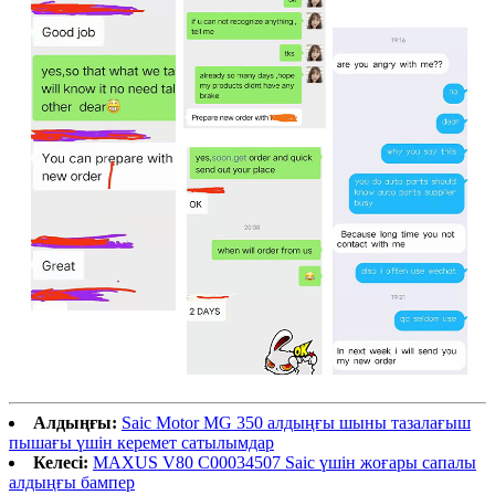
Алдыңғы:
Saic Motor MG 350 алдыңғы шыны тазалағыш
пышағы үшін керемет сатылымдар
Келесі:
MAXUS V80 C00034507 Saic үшін жоғары сапалы
алдыңғы бампер