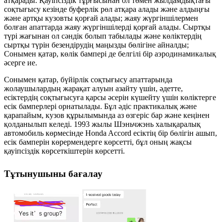
атқарады. Қауіпсіздік тұрғысынан ол төмен жылдамдықтағы
соқтығысу кезінде буферлік рөл атқара алады және алдыңғы
және артқы кузовты қорғай алады; жаяу жүргіншілермен
болған апаттарда жаяу жүргіншілерді қорғай алады. Сыртқы
түрі жағынан ол сәндік болып табылады және көліктердің
сыртқы түрін безендірудің маңызды бөлігіне айналды;
Сонымен қатар, көлік бампері де белгілі бір аэродинамикалық
әсерге ие.
Сонымен қатар, бүйірлік соқтығысу апаттарында
жолаушылардың жарақат алуын азайту үшін, әдетте,
есіктердің соқтығысуға қарсы әсерін күшейту үшін көліктерге
есік бамперлері орнатылады. Бұл әдіс практикалық және
қарапайым, кузов құрылымында аз өзгеріс бар және кеңінен
қолданылып келеді. 1993 жылы Шэньчжэнь халықаралық
автомобиль көрмесінде Honda Accord есіктің бір бөлігін ашып,
есік бамперін көрермендерге көрсетті, бұл оның жақсы
қауіпсіздік көрсеткіштерін көрсетті.
Тұтынушыны бағалау