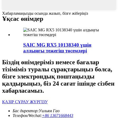
Хабарламаңызды осында жазып, бізге жіберіңіз
Ұқсас өнімдер
SAIC MG RX5 10138340 үшін
алдыңғы тежегіш төсемдері
Біздің өнімдеріміз немесе бағалар
тізіміміз туралы сұрақтарыңыз болса,
бізге электрондық поштаңызды
қалдырыңыз, біз 24 сағат ішінде сізбен
хабарласамыз.
ҚАЗІР СҰРАУ ЖҮРГІЗУ
Бас директор:
Уильям Гао
Телефон/Wechat:
+86 13671668443