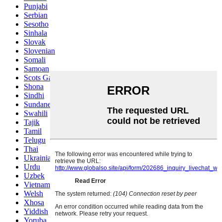
Punjabi
Serbian
Sesotho
Sinhala
Slovak
Slovenian
Somali
Samoan
Scots Gaelic
Shona
Sindhi
Sundanese
Swahili
Tajik
Tamil
Telugu
Thai
Ukrainian
Urdu
Uzbek
Vietnamese
Welsh
Xhosa
Yiddish
Yoruba