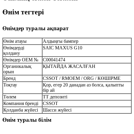
Өнім тегтері
Өнімдер туралы ақпарат
Өнім атауы
Алдыңғы бампер
Өнімдерді
SAIC MAXUS G10
қолдану
Өнімдер OEM №
C00041474
Органикалық
ҚЫТАЙДА ЖАСАЛҒАН
орын
Бренд
CSSOT / RMOEM / ORG / КӨШІРМЕ
Тоқтау
Қор, егер 20 данадан аз болса, қалыпты
бір ай
Төлем
TT депозиті
Компания бренді
CSSOT
Қолданба жүйесі
Шасси жүйесі
Өнім туралы білім