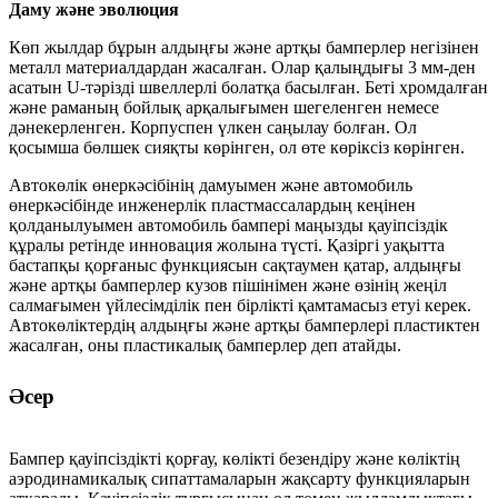
Даму және эволюция
Көп жылдар бұрын алдыңғы және артқы бамперлер негізінен
металл материалдардан жасалған. Олар қалыңдығы 3 мм-ден
асатын U-тәрізді швеллерлі болатқа басылған. Беті хромдалған
және раманың бойлық арқалығымен шегеленген немесе
дәнекерленген. Корпуспен үлкен саңылау болған. Ол
қосымша бөлшек сияқты көрінген, ол өте көріксіз көрінген.
Автокөлік өнеркәсібінің дамуымен және автомобиль
өнеркәсібінде инженерлік пластмассалардың кеңінен
қолданылуымен автомобиль бампері маңызды қауіпсіздік
құралы ретінде инновация жолына түсті. Қазіргі уақытта
бастапқы қорғаныс функциясын сақтаумен қатар, алдыңғы
және артқы бамперлер кузов пішінімен және өзінің жеңіл
салмағымен үйлесімділік пен бірлікті қамтамасыз етуі керек.
Автокөліктердің алдыңғы және артқы бамперлері пластиктен
жасалған, оны пластикалық бамперлер деп атайды.
Әсер
Бампер қауіпсіздікті қорғау, көлікті безендіру және көліктің
аэродинамикалық сипаттамаларын жақсарту функцияларын