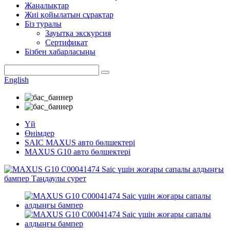
Жаңалықтар
Жиі қойылатын сұрақтар
Біз туралы
Зауытқа экскурсия
Сертификат
Бізбен хабарласыңы
English
Үй
Өнімдер
SAIC MAXUS авто бөлшектері
MAXUS G10 авто бөлшектері