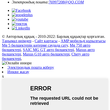
Электрондық пошта:
76997208@QQ.COM
© Авторлық құқық - 2010-2022: Барлық құқықтар қорғалған.
Танымал өнімдер
-
Сайт картасы
-
AMP мобильді құрылғысы
Mg 5 бөлшектерін көтерме саудада сату
,
Mg 750 авто
бөлшектері
,
SAIC MG GT авто бөлшектері
,
Maxus авто
бөлшектері
,
Maxus G10 авто бөлшектері
,
Chery авто
бөлшектері
,
Электрондық пошта жіберу
Инкви жасау
x